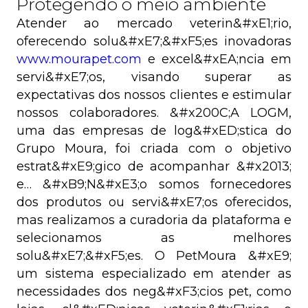
Protegendo o meio ambiente
Atender ao mercado veterin&#xE1;rio,
oferecendo solu&#xE7;&#xF5;es inovadoras
www.mourapet.com
e excel&#xEA;ncia em
servi&#xE7;os, visando superar as
expectativas dos nossos clientes e estimular
nossos colaboradores. &#x200C;A LOGM,
uma das empresas de log&#xED;stica do
Grupo Moura, foi criada com o objetivo
estrat&#xE9;gico de acompanhar &#x2013;
e… &#xB9;N&#xE3;o somos fornecedores
dos produtos ou servi&#xE7;os oferecidos,
mas realizamos a curadoria da plataforma e
selecionamos as melhores
solu&#xE7;&#xF5;es. O PetMoura &#xE9;
um sistema especializado em atender as
necessidades dos neg&#xF3;cios pet, como