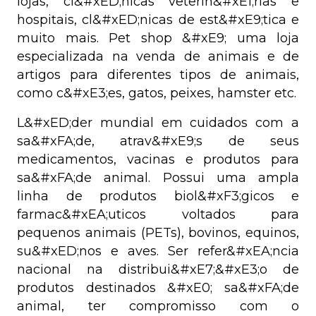
lojas, cl&#xED;nicas veterin&#xE1;rias e
hospitais, cl&#xED;nicas de est&#xE9;tica e
muito mais. Pet shop &#xE9; uma loja
especializada na venda de animais e de
artigos para diferentes tipos de animais,
como c&#xE3;es, gatos, peixes, hamster etc.
L&#xED;der mundial em cuidados com a
sa&#xFA;de, atrav&#xE9;s de seus
medicamentos, vacinas e produtos para
sa&#xFA;de animal. Possui uma ampla
linha de produtos biol&#xF3;gicos e
farmac&#xEA;uticos voltados para
pequenos animais (PETs), bovinos, equinos,
su&#xED;nos e aves. Ser refer&#xEA;ncia
nacional na distribui&#xE7;&#xE3;o de
produtos destinados &#xE0; sa&#xFA;de
animal, ter compromisso com o