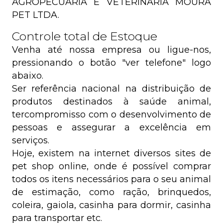
AGROPECUARIA E VETERINARIA MOURA
PET LTDA.
Controle total de Estoque
Venha até nossa empresa ou ligue-nos,
pressionando o botão "ver telefone" logo
abaixo.
Ser referência nacional na distribuição de
produtos destinados à saúde animal,
tercompromisso com o desenvolvimento de
pessoas e assegurar a excelência em
serviços.
Hoje, existem na internet diversos sites de
pet shop online, onde é possível comprar
todos os itens necessários para o seu animal
de estimação, como ração, brinquedos,
coleira, gaiola, casinha para dormir, casinha
para transportar etc.