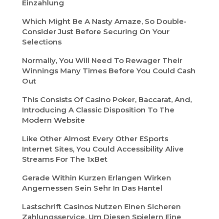
Einzahlung
Which Might Be A Nasty Amaze, So Double-
Consider Just Before Securing On Your
Selections
Normally, You Will Need To Rewager Their
Winnings Many Times Before You Could Cash
Out
This Consists Of Casino Poker, Baccarat, And,
Introducing A Classic Disposition To The
Modern Website
Like Other Almost Every Other ESports
Internet Sites, You Could Accessibility Alive
Streams For The 1xBet
Gerade Within Kurzen Erlangen Wirken
Angemessen Sein Sehr In Das Hantel
Lastschrift Casinos Nutzen Einen Sicheren
Zahlungsservice, Um Diesen Spielern Eine