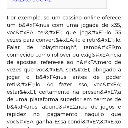
Por exemplo, se um cassino online oferece
um b&#xF4;nus com uma jogada de x35,
voc&#xEA; ter&#xE1; que jog&#xE1;-lo 35
vezes para convert&#xEA;-lo e retir&#xE1;-lo.
Falar de "playthrough", tamb&#xE9;m
conhecido como rollover ou exig&#xEA;ncia
de apostas, refere-se ao n&#xFA;mero de
vezes que voc&#xEA; ser&#xE1; obrigado a
jogar o b&#xF4;nus antes de poder
retir&#xE1;-lo. Ao fazer isso, voc&#xEA;
estar&#xE1; certamente na presen&#xE7;a
de uma plataforma superior em termos de
b&#xF4;nus, abund&#xE2;ncia de jogos e
rapidez no pagamento naquilo que
voc&#xEA; ganha. Essa condi&#xE7;&#xE3;o