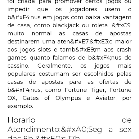
foi criada para promover certos jogos ou
impedir que os jogadores usem o
b&#xF4;nus em jogos com baixa vantagem
de casa, como blackjack ou roleta. &#xC9;
muito normal as casas de apostas
destinarem uma aten&#xE7;&#xE3;o maior
aos jogos slots e tamb&#xE9;m aos crash
games quanto falamos de b&#xF4;nus de
cassino. Geralmente, os jogos mais
populares costumam ser escolhidos pelas
casas de apostas para as ofertas de
b&#xF4;nus, como Fortune Tiger, Fortune
OX, Gates of Olympus e Aviator, por
exemplo.
Horario de
Atendimento:&#xA0;Seg a sex
das 8h &#xE0;s 17h