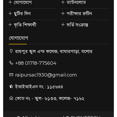
যোগাযোগ
ডাউনলোড
ছুটির দিন
পরীক্ষার রুটিন
কৃতি শিক্ষার্থী
ভর্তি সংক্রান্ত
যোগাযোগ
রায়পুর স্কুল এন্ড কলেজ, বাঘারপাড়া, যশোর
+88 01718-775604
raipursac1930@gmail.com
ইআইআইএন নং : ১১৫৬৪৪
কোড নং - স্কুল- ৬১৩৩, কলেজ- ৭১৬২