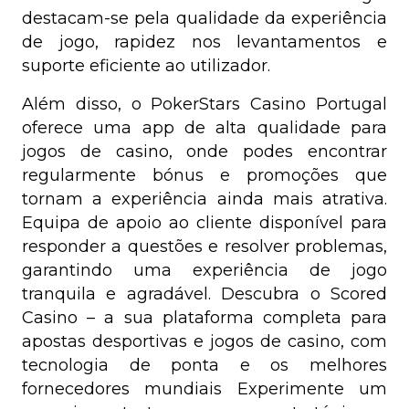
destacam-se pela qualidade da experiência
de jogo, rapidez nos levantamentos e
suporte eficiente ao utilizador.
Além disso, o PokerStars Casino Portugal
oferece uma app de alta qualidade para
jogos de casino, onde podes encontrar
regularmente bónus e promoções que
tornam a experiência ainda mais atrativa.
Equipa de apoio ao cliente disponível para
responder a questões e resolver problemas,
garantindo uma experiência de jogo
tranquila e agradável. Descubra o Scored
Casino – a sua plataforma completa para
apostas desportivas e jogos de casino, com
tecnologia de ponta e os melhores
fornecedores mundiais Experimente um