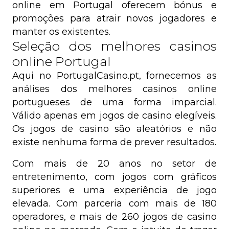
online em Portugal oferecem bónus e
promoções para atrair novos jogadores e
manter os existentes.
Seleção dos melhores casinos
online Portugal
Aqui no PortugalCasino.pt, fornecemos as
análises dos melhores casinos online
portugueses de uma forma imparcial.
Válido apenas em jogos de casino elegíveis.
Os jogos de casino são aleatórios e não
existe nenhuma forma de prever resultados.
Com mais de 20 anos no setor de
entretenimento, com jogos com gráficos
superiores e uma experiência de jogo
elevada. Com parceria com mais de 180
operadores, e mais de 260 jogos de casino