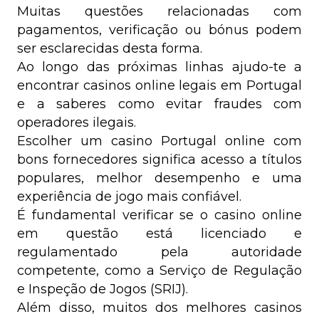
Muitas questões relacionadas com
pagamentos, verificação ou bónus podem
ser esclarecidas desta forma.
Ao longo das próximas linhas ajudo-te a
encontrar casinos online legais em Portugal
e a saberes como evitar fraudes com
operadores ilegais.
Escolher um casino Portugal online com
bons fornecedores significa acesso a títulos
populares, melhor desempenho e uma
experiência de jogo mais confiável.
É fundamental verificar se o casino online
em questão está licenciado e
regulamentado pela autoridade
competente, como a Serviço de Regulação
e Inspeção de Jogos (SRIJ).
Além disso, muitos dos melhores casinos