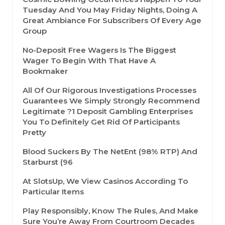
Tuesday And You May Friday Nights, Doing A
Great Ambiance For Subscribers Of Every Age
Group
No-Deposit Free Wagers Is The Biggest
Wager To Begin With That Have A
Bookmaker
All Of Our Rigorous Investigations Processes
Guarantees We Simply Strongly Recommend
Legitimate ?1 Deposit Gambling Enterprises
You To Definitely Get Rid Of Participants
Pretty
Blood Suckers By The NetEnt (98% RTP) And
Starburst (96
At SlotsUp, We View Casinos According To
Particular Items
Play Responsibly, Know The Rules, And Make
Sure You’re Away From Courtroom Decades