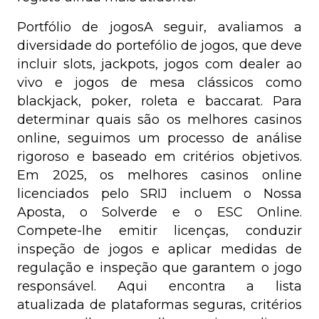
Portfólio de jogosA seguir, avaliamos a
diversidade do portefólio de jogos, que deve
incluir slots, jackpots, jogos com dealer ao
vivo e jogos de mesa clássicos como
blackjack, poker, roleta e baccarat. Para
determinar quais são os melhores casinos
online, seguimos um processo de análise
rigoroso e baseado em critérios objetivos.
Em 2025, os melhores casinos online
licenciados pelo SRIJ incluem o Nossa
Aposta, o Solverde e o ESC Online.
Compete-lhe emitir licenças, conduzir
inspeção de jogos e aplicar medidas de
regulação e inspeção que garantem o jogo
responsável. Aqui encontra a lista
atualizada de plataformas seguras, critérios