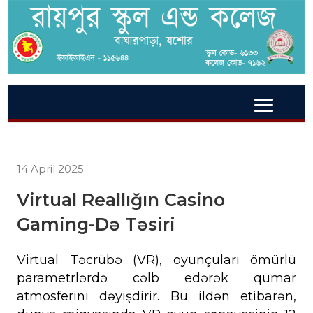
14 April 2025
Virtual Reallığın Casino
Gaming-Də Təsiri
Virtual Təcrübə (VR), oyunçuları ömürlü
parametrlərdə cəlb edərək qumar
atmosferini dəyişdirir. Bu ildən etibarən,