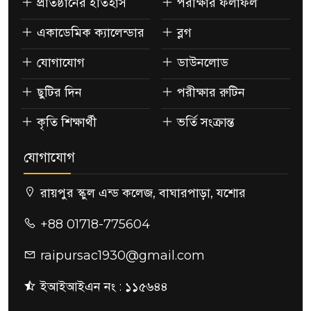
প্রতিষ্ঠানের ইতিহাস
পরীক্ষার ফলাফল
একাডেমিক ক্যালেন্ডার
ব্লগ
যোগাযোগ
ডাউনলোড
ছুটির দিন
পরীক্ষার রুটিন
কৃতি শিক্ষার্থী
ভর্তি সংক্রান্ত
যোগাযোগ
রায়পুর স্কুল এন্ড কলেজ, বাঘারপাড়া, যশোর
+88 01718-775604
raipursac1930@gmail.com
ইআইআইএন নং : ১১৫৬৪৪