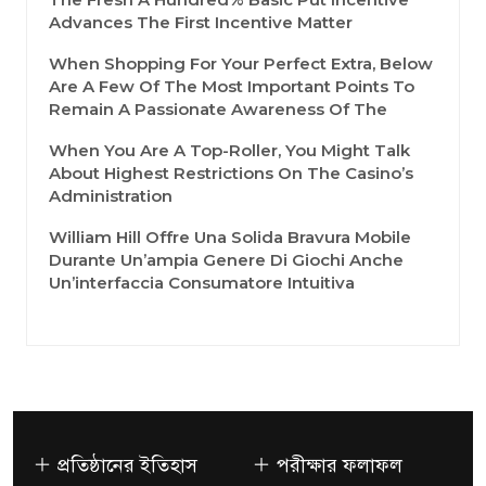
Advances The First Incentive Matter
When Shopping For Your Perfect Extra, Below
Are A Few Of The Most Important Points To
Remain A Passionate Awareness Of The
When You Are A Top-Roller, You Might Talk
About Highest Restrictions On The Casino’s
Administration
William Hill Offre Una Solida Bravura Mobile
Durante Un’ampia Genere Di Giochi Anche
Un’interfaccia Consumatore Intuitiva
প্রতিষ্ঠানের ইতিহাস
পরীক্ষার ফলাফল