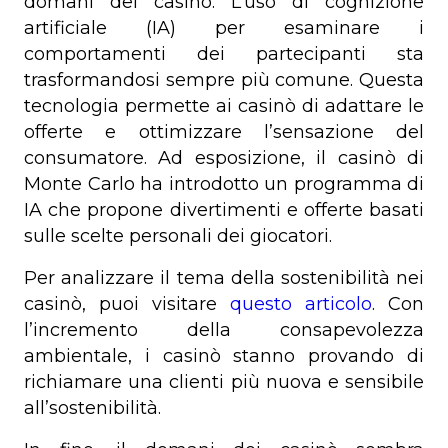
domani dei casinò. L’uso di cognizione
artificiale (IA) per esaminare i
comportamenti dei partecipanti sta
trasformandosi sempre più comune. Questa
tecnologia permette ai casinò di adattare le
offerte e ottimizzare l’sensazione del
consumatore. Ad esposizione, il casinò di
Monte Carlo ha introdotto un programma di
IA che propone divertimenti e offerte basati
sulle scelte personali dei giocatori.
Per analizzare il tema della sostenibilità nei
casinò, puoi visitare
questo articolo
. Con
l’incremento della consapevolezza
ambientale, i casinò stanno provando di
richiamare una clienti più nuova e sensibile
all’sostenibilità.