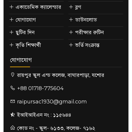
একাডেমিক ক্যালেন্ডার
ব্লগ
যোগাযোগ
ডাউনলোড
ছুটির দিন
পরীক্ষার রুটিন
কৃতি শিক্ষার্থী
ভর্তি সংক্রান্ত
যোগাযোগ
রায়পুর স্কুল এন্ড কলেজ, বাঘারপাড়া, যশোর
+88 01718-775604
raipursac1930@gmail.com
ইআইআইএন নং : ১১৫৬৪৪
কোড নং - স্কুল- ৬১৩৩, কলেজ- ৭১৬২