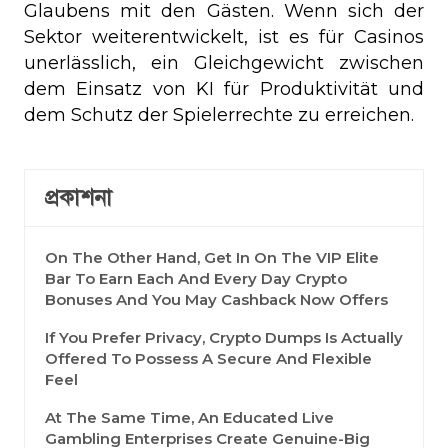
Glaubens mit den Gästen. Wenn sich der
Sektor weiterentwickelt, ist es für Casinos
unerlässlich, ein Gleichgewicht zwischen
dem Einsatz von KI für Produktivität und
dem Schutz der Spielerrechte zu erreichen.
প্রকাশনা
On The Other Hand, Get In On The VIP Elite
Bar To Earn Each And Every Day Crypto
Bonuses And You May Cashback Now Offers
If You Prefer Privacy, Crypto Dumps Is Actually
Offered To Possess A Secure And Flexible
Feel
At The Same Time, An Educated Live
Gambling Enterprises Create Genuine-Big