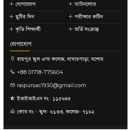
যোগাযোগ
ডাউনলোড
ছুটির দিন
পরীক্ষার রুটিন
কৃতি শিক্ষার্থী
ভর্তি সংক্রান্ত
যোগাযোগ
রায়পুর স্কুল এন্ড কলেজ, বাঘারপাড়া, যশোর
+88 01718-775604
raipursac1930@gmail.com
ইআইআইএন নং : ১১৫৬৪৪
কোড নং - স্কুল- ৬১৩৩, কলেজ- ৭১৬২