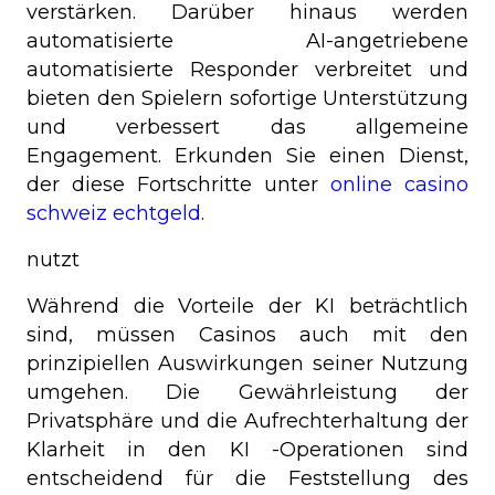
verstärken. Darüber hinaus werden
automatisierte AI-angetriebene
automatisierte Responder verbreitet und
bieten den Spielern sofortige Unterstützung
und verbessert das allgemeine
Engagement. Erkunden Sie einen Dienst,
der diese Fortschritte unter
online casino
schweiz echtgeld
.
nutzt
Während die Vorteile der KI beträchtlich
sind, müssen Casinos auch mit den
prinzipiellen Auswirkungen seiner Nutzung
umgehen. Die Gewährleistung der
Privatsphäre und die Aufrechterhaltung der
Klarheit in den KI -Operationen sind
entscheidend für die Feststellung des