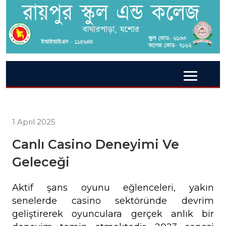
1 April 2025
Canlı Casino Deneyimi Ve
Geleceği
Aktif şans oyunu eğlenceleri, yakın
senelerde casino sektöründe devrim
geliştirerek oyunculara gerçek anlık bir