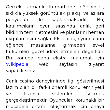
Gerçek zamanlı kumarhane eğlenceler,
sıklıkla yüksek görüntü akışı akışı ve az ara
periyotları ile sağlanmaktadır. Bu,
katılımcıların oyun sırasında anlık geri
bildirim temin etmesini ve planlarını hemen
uygulamasını sağlar. Ek olarak, oyuncuların
eğlence masalarına girmeden evvel
hükümleri güzel idrak etmeleri değerlidir.
Bu konuda daha ekstra malumat için
Wikipedia
web sayfasını ziyaret
yapabilirsiniz.
Canlı casino deneyiminde ilgi gösterilmesi
lazım olan bir farklı önemli konu, emniyetli
ve lisanslı sistemleri seçmek
gerçekleştirmektir. Oyuncular, korunaklı bir
mücadele ortamı oluşturmak için onaylı