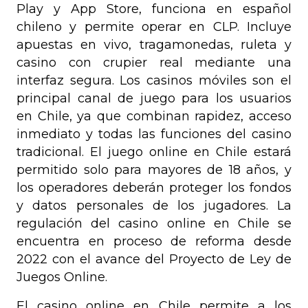
Play y App Store, funciona en español
chileno y permite operar en CLP. Incluye
apuestas en vivo, tragamonedas, ruleta y
casino con crupier real mediante una
interfaz segura. Los casinos móviles son el
principal canal de juego para los usuarios
en Chile, ya que combinan rapidez, acceso
inmediato y todas las funciones del casino
tradicional. El juego online en Chile estará
permitido solo para mayores de 18 años, y
los operadores deberán proteger los fondos
y datos personales de los jugadores. La
regulación del casino online en Chile se
encuentra en proceso de reforma desde
2022 con el avance del Proyecto de Ley de
Juegos Online.
El casino online en Chile permite a los