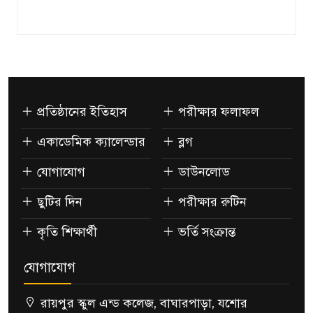
প্রতিষ্ঠানের ইতিহাস
পরীক্ষার ফলাফল
একাডেমিক ক্যালেন্ডার
ব্লগ
যোগাযোগ
ডাউনলোড
ছুটির দিন
পরীক্ষার রুটিন
কৃতি শিক্ষার্থী
ভর্তি সংক্রান্ত
যোগাযোগ
রায়পুর স্কুল এন্ড কলেজ, বাঘারপাড়া, যশোর