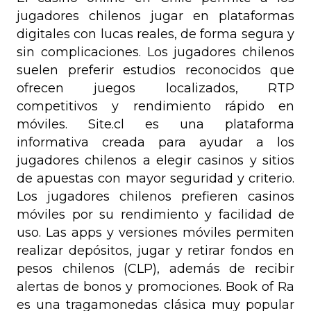
jugadores chilenos jugar en plataformas
digitales con lucas reales, de forma segura y
sin complicaciones. Los jugadores chilenos
suelen preferir estudios reconocidos que
ofrecen juegos localizados, RTP
competitivos y rendimiento rápido en
móviles. Site.cl es una plataforma
informativa creada para ayudar a los
jugadores chilenos a elegir casinos y sitios
de apuestas con mayor seguridad y criterio.
Los jugadores chilenos prefieren casinos
móviles por su rendimiento y facilidad de
uso. Las apps y versiones móviles permiten
realizar depósitos, jugar y retirar fondos en
pesos chilenos (CLP), además de recibir
alertas de bonos y promociones. Book of Ra
es una tragamonedas clásica muy popular