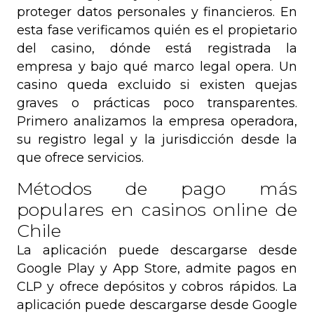
proteger datos personales y financieros. En
esta fase verificamos quién es el propietario
del casino, dónde está registrada la
empresa y bajo qué marco legal opera. Un
casino queda excluido si existen quejas
graves o prácticas poco transparentes.
Primero analizamos la empresa operadora,
su registro legal y la jurisdicción desde la
que ofrece servicios.
Métodos de pago más
populares en casinos online de
Chile
La aplicación puede descargarse desde
Google Play y App Store, admite pagos en
CLP y ofrece depósitos y cobros rápidos. La
aplicación puede descargarse desde Google