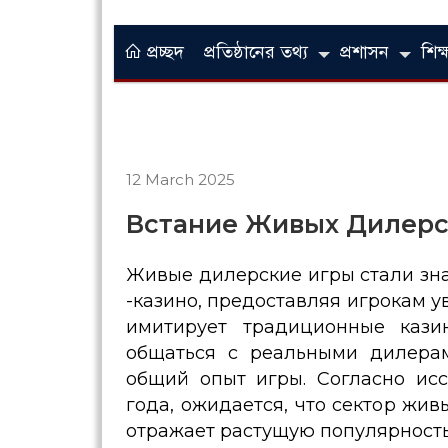
প্রচ্ছদ
প্রতিষ্ঠানের তথ্য
প্রশাসন
শিক্ষ
12 March 2025
Встание Живых Дилерск
Живые дилерские игры стали зн
-казино, предоставляя игрокам 
имитирует традиционные казин
общаться с реальными дилера
общий опыт игры. Согласно исс
года, ожидается, что сектор жив
отражает растущую популярность