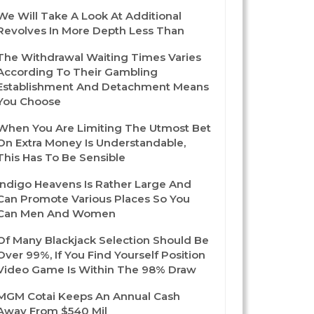
We Will Take A Look At Additional
Revolves In More Depth Less Than
The Withdrawal Waiting Times Varies
According To Their Gambling
Establishment And Detachment Means
You Choose
When You Are Limiting The Utmost Bet
On Extra Money Is Understandable,
This Has To Be Sensible
Indigo Heavens Is Rather Large And
Can Promote Various Places So You
Can Men And Women
Of Many Blackjack Selection Should Be
Over 99%, If You Find Yourself Position
Video Game Is Within The 98% Draw
MGM Cotai Keeps An Annual Cash
Away From $540 Mil