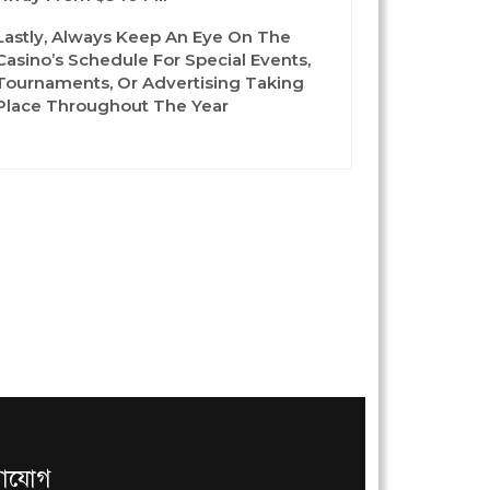
Lastly, Always Keep An Eye On The
Casino’s Schedule For Special Events,
Tournaments, Or Advertising Taking
Place Throughout The Year
াযোগ