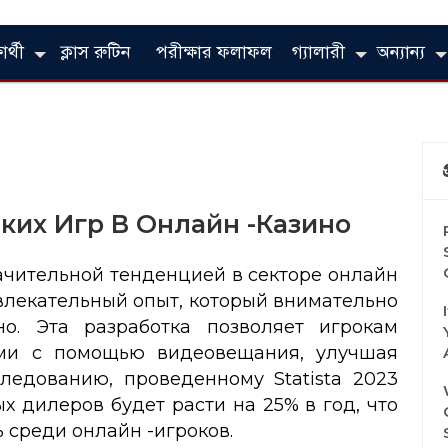
ার্থী
ক্লাস রুটিন
পরীক্ষার ফলাফল
গ্যালারী
অন্যান্য
их Игр В Онлайн -казино
ачительной тенденцией в секторе онлайн
увлекательный опыт, который внимательно
о. Эта разработка позволяет игрокам
ми с помощью видеовещания, улучшая
ледованию, проведенному Statista 2023
ых дилеров будет расти на 25% в год, что
 среди онлайн -игроков.