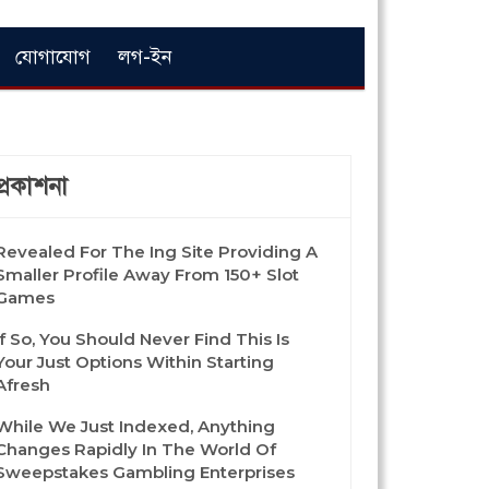
যোগাযোগ
লগ-ইন
প্রকাশনা
Revealed For The Ing Site Providing A
Smaller Profile Away From 150+ Slot
Games
If So, You Should Never Find This Is
Your Just Options Within Starting
Afresh
While We Just Indexed, Anything
Changes Rapidly In The World Of
Sweepstakes Gambling Enterprises