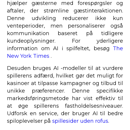
hjælper gæsterne med forespørgsler og
aftaler, der strømline gæstinteraktionen.
Denne udvikling reducerer ikke kun
venteperioder, men personaliserer også
kommunikation baseret på tidligere
kundeoplysninger. For yderligere
information om AI i spilfeltet, besøg
The
New York Times
.
Desuden bruges AI -modeller til at vurdere
spillerens adfærd, hvilket gør det muligt for
kasinoer at tilpasse kampagner og tilbud til
unikke præferencer. Denne specifikke
markedsføringsmetode har vist effektiv til
at øge spillerens fastholdelsesniveauer.
Udforsk en service, der bruger AI til bedre
spiloplevelser på
spillesider uden rofus
.