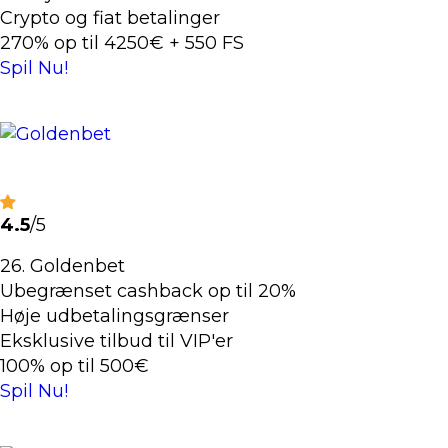
Crypto og fiat betalinger
270% op til 4250€ + 550 FS
Spil Nu!
4.5
/5
26. Goldenbet
Ubegrænset cashback op til 20%
Høje udbetalingsgrænser
Eksklusive tilbud til VIP'er
100% op til 500€
Spil Nu!