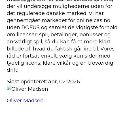
der vil undersøge mulighederne uden for
det regulerede danske marked. Vi har
gennemgået markedet for online casino
uden ROFUS og samlet de vigtigste forhold
om licenser, spil, betalinger, bonusser og
ansvarligt spil, så du kan få et mere klart
billede af, hvad du faktisk går ind til. Vores
råd er fortsat enkelt: vælg kun sider med
tydelig licens, klare vilkår og en troværdig
drift.
Sidst opdateret:
apr, 02 2026
Oliver Madsen