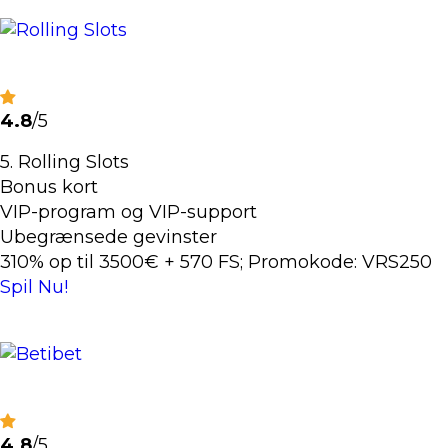
4.8
/5
5. Rolling Slots
Bonus kort
VIP-program og VIP-support
Ubegrænsede gevinster
310% op til 3500€ + 570 FS; Promokode: VRS250
Spil Nu!
4.8
/5