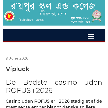
9 June 2026
Vipluck
De Bedste casino uden
ROFUS i 2026
Casino uden ROFUS er i 2026 stadig et af de
mest søgte emner blandt danske spillere,