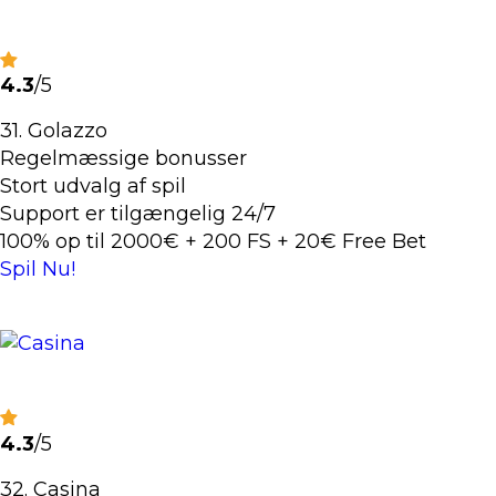
4.3
/5
31. Golazzo
Regelmæssige bonusser
Stort udvalg af spil
Support er tilgængelig 24/7
100% op til 2000€ + 200 FS + 20€ Free Bet
Spil Nu!
4.3
/5
32. Casina