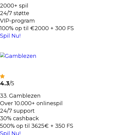
2000+ spil
24/7 støtte
VIP-program
100% op til €2000 + 300 FS
Spil Nu!
4.3
/5
33. Gamblezen
Over 10.000+ onlinespil
24/7 support
30% cashback
500% op til 3625€ + 350 FS
Spil Nu!