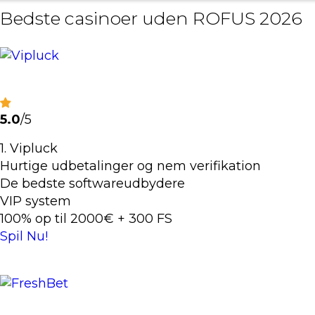
Bedste casinoer uden ROFUS 2026
5.0
/5
1. Vipluck
Hurtige udbetalinger og nem verifikation
De bedste softwareudbydere
VIP system
100% op til 2000€ + 300 FS
Spil Nu!