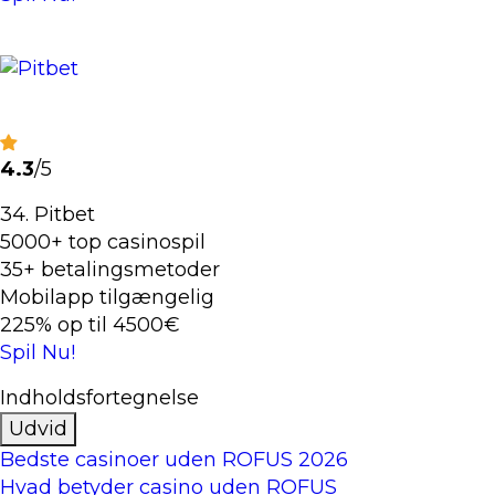
4.3
/5
34. Pitbet
5000+ top casinospil
35+ betalingsmetoder
Mobilapp tilgængelig
225% op til 4500€
Spil Nu!
Indholdsfortegnelse
Udvid
Bedste casinoer uden ROFUS 2026
Hvad betyder casino uden ROFUS