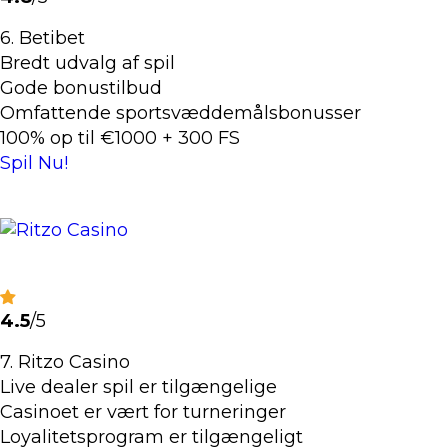
6. Betibet
Bredt udvalg af spil
Gode bonustilbud
Omfattende sportsvæddemålsbonusser
100% op til €1000 + 300 FS
Spil Nu!
4.5
/5
7. Ritzo Casino
Live dealer spil er tilgængelige
Casinoet er vært for turneringer
Loyalitetsprogram er tilgængeligt