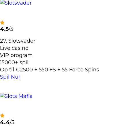
4.5
/5
27. Slotsvader
Live casino
VIP program
15000+ spil
Op til €2500 + 550 FS + 55 Force Spins
Spil Nu!
4.4
/5