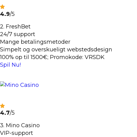
4.9
/5
2. FreshBet
24/7 support
Mange betalingsmetoder
Simpelt og overskueligt webstedsdesign
100% op til 1500€; Promokode: VRSDK
Spil Nu!
4.7
/5
3. Mino Casino
VIP-support