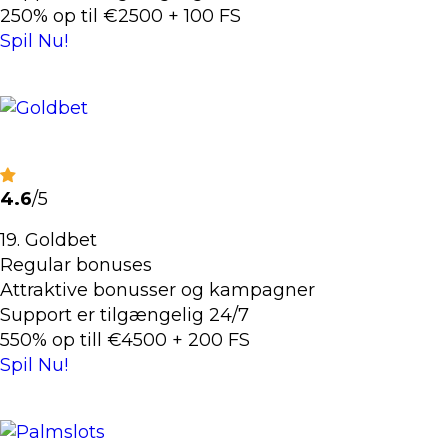
250% op til €2500 + 100 FS
Spil Nu!
4.6
/5
19. Goldbet
Regular bonuses
Attraktive bonusser og kampagner
Support er tilgængelig 24/7
550% op till €4500 + 200 FS
Spil Nu!