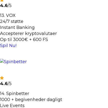
4.6
/5
13. VOX
24/7 støtte
Instant Banking
Accepterer kryptovalutaer
Op til 3000€ + 600 FS
Spil Nu!
4.6
/5
14. Spinbetter
1000 + begivenheder dagligt
Live Events