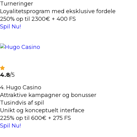
Turneringer
Loyalitetsprogram med eksklusive fordele
250% op til 2300€ + 400 FS
Spil Nu!
4.8
/5
4. Hugo Casino
Attraktive kampagner og bonusser
Tusindvis af spil
Unikt og konceptuelt interface
225% op til 600€ + 275 FS
Spil Nu!