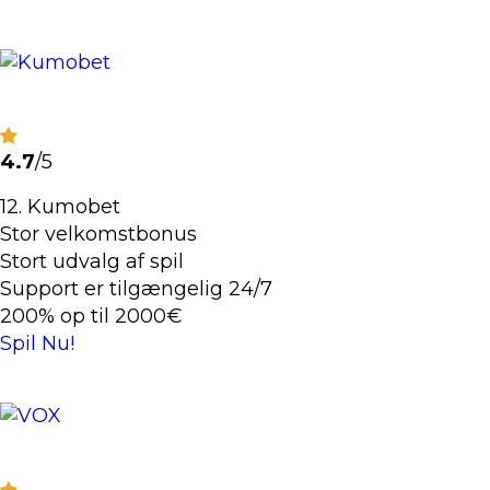
4.7
/5
12. Kumobet
Stor velkomstbonus
Stort udvalg af spil
Support er tilgængelig 24/7
200% op til 2000€
Spil Nu!