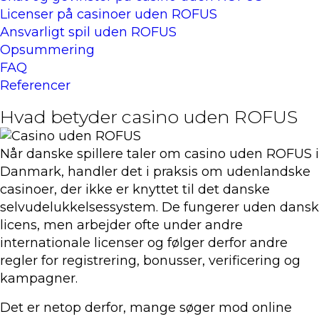
Licenser på casinoer uden ROFUS
Ansvarligt spil uden ROFUS
Opsummering
FAQ
Referencer
Hvad betyder casino uden ROFUS
Når danske spillere taler om casino uden ROFUS i
Danmark, handler det i praksis om udenlandske
casinoer, der ikke er knyttet til det danske
selvudelukkelsessystem. De fungerer uden dansk
licens, men arbejder ofte under andre
internationale licenser og følger derfor andre
regler for registrering, bonusser, verificering og
kampagner.
Det er netop derfor, mange søger mod online