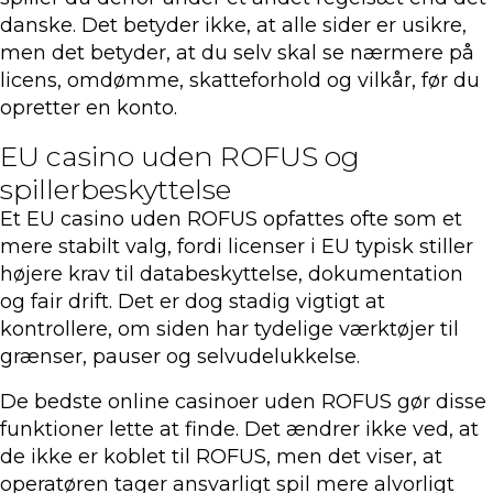
danske. Det betyder ikke, at alle sider er usikre,
men det betyder, at du selv skal se nærmere på
licens, omdømme, skatteforhold og vilkår, før du
opretter en konto.
EU casino uden ROFUS og
spillerbeskyttelse
Et EU casino uden ROFUS opfattes ofte som et
mere stabilt valg, fordi licenser i EU typisk stiller
højere krav til databeskyttelse, dokumentation
og fair drift. Det er dog stadig vigtigt at
kontrollere, om siden har tydelige værktøjer til
grænser, pauser og selvudelukkelse.
De bedste online casinoer uden ROFUS gør disse
funktioner lette at finde. Det ændrer ikke ved, at
de ikke er koblet til ROFUS, men det viser, at
operatøren tager ansvarligt spil mere alvorligt