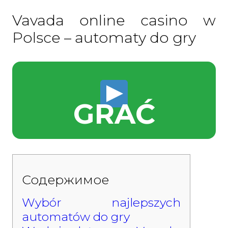
Vavada online casino w
Polsce – automaty do gry
GRAĆ
Содержимое
Wybór najlepszych
automatów do gry