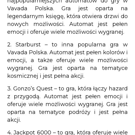
najpopularniejszych automatów do gry w
Vavada Polska. Gra jest oparta na
legendarnym księgę, która otwiera drzwi do
nowych możliwości. Automat jest pełen
emocji i oferuje wiele możliwości wygranej.
2. Starburst – to inna popularna gra w
Vavada Polska. Automat jest pełen kolorów i
emocji, a także oferuje wiele możliwości
wygranej. Gra jest oparta na tematyce
kosmicznej i jest pełna akcji.
3. Gonzo’s Quest – to gra, która łączy hazard
z przygodą. Automat jest pełen emocji i
oferuje wiele możliwości wygranej. Gra jest
oparta na tematyce podróży i jest pełna
akcji.
4. Jackpot 6000 – to gra, która oferuje wiele