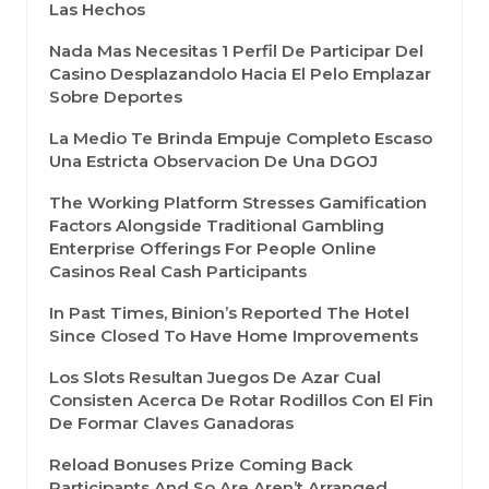
Las Hechos
Nada Mas Necesitas 1 Perfil De Participar Del
Casino Desplazandolo Hacia El Pelo Emplazar
Sobre Deportes
La Medio Te Brinda Empuje Completo Escaso
Una Estricta Observacion De Una DGOJ
The Working Platform Stresses Gamification
Factors Alongside Traditional Gambling
Enterprise Offerings For People Online
Casinos Real Cash Participants
In Past Times, Binion’s Reported The Hotel
Since Closed To Have Home Improvements
Los Slots Resultan Juegos De Azar Cual
Consisten Acerca De Rotar Rodillos Con El Fin
De Formar Claves Ganadoras
Reload Bonuses Prize Coming Back
Participants And So Are Aren’t Arranged