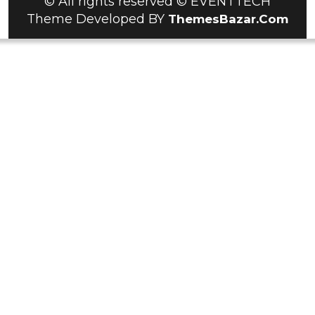
© All rights reserved © EVENTTECH
Theme Developed BY
ThemesBazar.Com