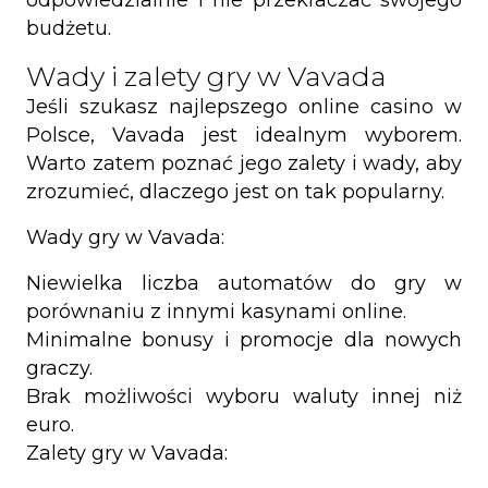
odpowiedzialnie i nie przekraczać swojego
budżetu.
Wady i zalety gry w Vavada
Jeśli szukasz najlepszego online casino w
Polsce, Vavada jest idealnym wyborem.
Warto zatem poznać jego zalety i wady, aby
zrozumieć, dlaczego jest on tak popularny.
Wady gry w Vavada:
Niewielka liczba automatów do gry w
porównaniu z innymi kasynami online.
Minimalne bonusy i promocje dla nowych
graczy.
Brak możliwości wyboru waluty innej niż
euro.
Zalety gry w Vavada: