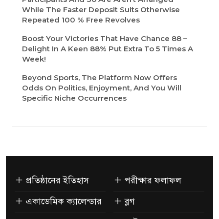
While The Faster Deposit Suits Otherwise
Repeated 100 % Free Revolves
Boost Your Victories That Have Chance 88 –
Delight In A Keen 88% Put Extra To 5 Times A
Week!
Beyond Sports, The Platform Now Offers
Odds On Politics, Enjoyment, And You Will
Specific Niche Occurrences
প্রতিষ্ঠানের ইতিহাস
পরীক্ষার ফলাফল
একাডেমিক ক্যালেন্ডার
ব্লগ