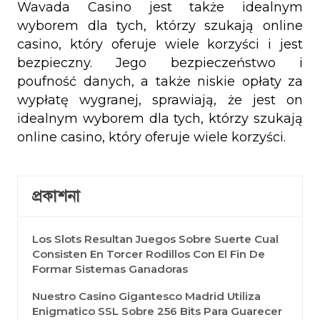
Wavada Casino jest także idealnym
wyborem dla tych, którzy szukają online
casino, który oferuje wiele korzyści i jest
bezpieczny. Jego bezpieczeństwo i
poufność danych, a także niskie opłaty za
wypłatę wygranej, sprawiają, że jest on
idealnym wyborem dla tych, którzy szukają
online casino, który oferuje wiele korzyści.
প্রকাশনা
Los Slots Resultan Juegos Sobre Suerte Cual
Consisten En Torcer Rodillos Con El Fin De
Formar Sistemas Ganadoras
Nuestro Casino Gigantesco Madrid Utiliza
Enigmatico SSL Sobre 256 Bits Para Guarecer