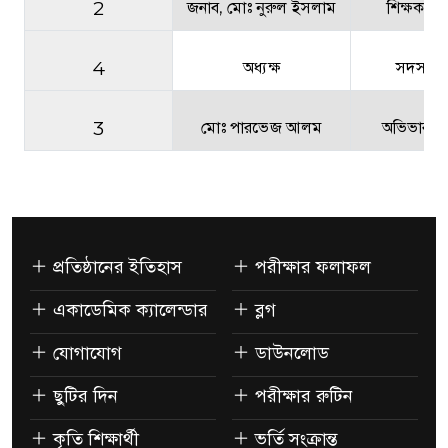
2
জনাব, মোঃ নুরুল ইসলাম
শিক্ষক প্রত
4
অধ্যক্ষ
সদস্য স
3
মোঃ পারভেজ আলম
অভিভাবক 
প্রতিষ্ঠানের ইতিহাস
পরীক্ষার ফলাফল
একাডেমিক ক্যালেন্ডার
ব্লগ
যোগাযোগ
ডাউনলোড
ছুটির দিন
পরীক্ষার রুটিন
কৃতি শিক্ষার্থী
ভর্তি সংক্রান্ত