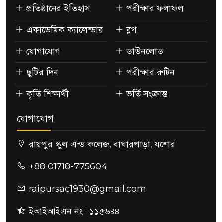
প্রতিষ্ঠানের ইতিহাস
পরীক্ষার ফলাফল
একাডেমিক ক্যালেন্ডার
ব্লগ
যোগাযোগ
ডাউনলোড
ছুটির দিন
পরীক্ষার রুটিন
কৃতি শিক্ষার্থী
ভর্তি সংক্রান্ত
যোগাযোগ
রায়পুর স্কুল এন্ড কলেজ, বাঘারপাড়া, যশোর
+88 01718-775604
raipursac1930@gmail.com
ইআইআইএন নং : ১১৫৬৪৪