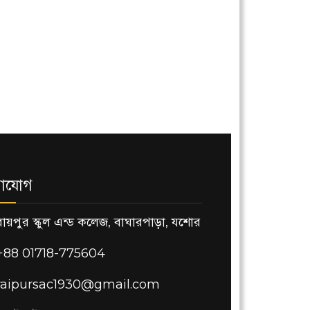
াযোগ
রায়পুর স্কুল এন্ড কলেজ, বাঘারপাড়া, যশোর
+88 01718-775604
raipursac1930@gmail.com