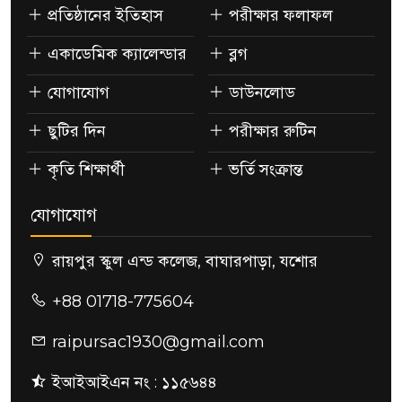
প্রতিষ্ঠানের ইতিহাস
পরীক্ষার ফলাফল
একাডেমিক ক্যালেন্ডার
ব্লগ
যোগাযোগ
ডাউনলোড
ছুটির দিন
পরীক্ষার রুটিন
কৃতি শিক্ষার্থী
ভর্তি সংক্রান্ত
যোগাযোগ
রায়পুর স্কুল এন্ড কলেজ, বাঘারপাড়া, যশোর
+88 01718-775604
raipursac1930@gmail.com
ইআইআইএন নং : ১১৫৬৪৪