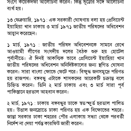
সংগে কয়েকদফা আলোচনা করেন। কিন্তু ভূট্টোর সঙ্গে আলোচনা
ব্যর্থ হয়।
১৩ ফেব্রুয়ারি, ১৯৭১ :
এক সরকারী ঘোষণায় বলা হয় প্রেসিডেন্ট
ইয়াহিয়া খান ঢাকায় ৩ মার্চ ১৯৭১ জাতীয় পরিষদের অধিবেশন
আহ্বান করেছেন।
১ মার্চ, ১৯৭১ :
জাতীয় পরিষদ অধিবেশনকে সামনে রেখে
আওয়ামী লীগের সংসদীয় দলের বৈঠক শুরু হয় হোটেল
পূর্বানীতে। ঐ দিনই আকস্মিক ভাবে প্রেসিডেন্ট ইয়াহিয়া খান
জাতীয় পরিষদের অধিবেশন অনিদিষ্টকালের জন্য স্থগিত ঘোষনা
করেন। সারা বাংলা ক্ষোভে ফেটে পরে। বিক্ষুদ্ধ জনসমুদ্রে পরিণত
হয় রাজপথ। বঙ্গবন্ধু এটাকে শাসকদের আরেকটি চক্রান্ত বলে
চিহ্নিত করেন। তিনি ২ মার্চ ঢাকায় এবং ৩ মার্চ সারা পূর্ব
পাকিস্তানে হরতাল আহবান করেন।
২ মার্চ, ১৯৭১ :
ঢাকায় বঙ্গবন্ধুর ডাকে স্বত:স্ফুর্ত হরতাল পালিত
হয়। উত্তাল জনস্রোতে ঢাকা পরিণত হয় এক বিক্ষোভের শহরে।
জান্তা সরকার ঢাকা শহরের পৌর এলাকায় সন্ধ্যা থেকে পরবর্তী
নির্দেশ না দেয়া পর্যন্ত কারফিউ জারী করেন।