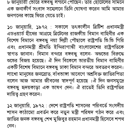
৮ জানুয়ারী ভোরে বঙ্গবন্ধু লন্ডনে পৌছেন। তার হোটেলের সামনে
এক জনাকীর্ণ সংবাদ সম্মেলনে তিনি ঘোষণা করেন আমি আমার
জনগনের কাছে ফিরে যেতে চাই।
১০ জানুয়ারি, ১৯৭২ :
সকালে তৎকালীন ব্রিটিশ প্রধানমন্ত্রী
এডওয়ার্ড হীথের আগ্রহে ব্রিটেনের রাজকীয় বিমান বাহিনীর এক
বিশেষ বিমানে বঙ্গবন্ধু নয়া দিল্লী পৌছালে রাষ্ট্রপতি ভি.ভি গিরি
এবং প্রধানমন্ত্রী শ্রীমতি ইন্দিরাগান্ধী বাংলাদেশের রাষ্ট্রপতিকে
স্বাগত জানান। বিমান বন্দরে বঙ্গবন্ধু বলেন- অশুভের বিরুদ্ধে
শুভের বিজয় হয়েছে। ঐ দিন বিকেলে ভারতীয় বিমান বাহিনীর
একটি বিশেষ বিমানে বঙ্গবন্ধু ঢাকা বিমান বন্দরে অবতরণ করেন।
লাখো মানুষের জনস্রোত, বাঁধভাঙ্গা আবেগে অশ্রসিক্ত জাতিরপিতা
বলেন আজ আমার জীবনের স্বাদপূর্ণ হয়েছে ।ঐ দিন জনসমুদ্রে
বঙ্গবন্ধু হৃদয়কাড়া এক ভাষণ দেন। ঐ রাতেই তিনি রাষ্ট্রপতির
দায়িত্ব গ্রহণ করেন।
১২ জানুয়ারি, ১৯৭২ :
দেশে রাষ্ট্রপতি শাসনের পরিবর্তে সংসদীয়
শাসন কাঠামো প্রবর্তন করে নতুন মন্ত্রী পরিষদ গঠন করে এবং
জাতির জনক বঙ্গবন্ধু শেখ মুজিবুর রহমান প্রধানমন্ত্রী হিসেবে শপথ
নেন।