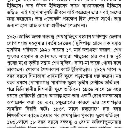
ইতিহাস। তার জীবন ইতিহাসের সাথে বাংলাদেশের ইতিহাস
জড়িত। এই মহান মানুষটি জীবনে যাই করেছেন তার সবই দেশের
জন্য করেছেন। তার প্রত্যেকটা পদক্ষেপ ছিল দেশের সার্থে। তার
জন্ম না হলে আজ আমরা স্বাধীনতা পেতাম না।
১৯২০ জাতির জনক বঙ্গবন্ধু শেখ মুজিবুর রহমান ফরিদপুর জেলার
গোপালগঞ্জ মহকুমার (বর্তমানে জেলা) টুঙ্গিপাড়া গ্রামে এক সম্ভ্রান্ত
মুসলিম পরিবারে ১৯২০ সালের ১৭ মার্চ জন্মগ্রহণ করেন। শেখ
লুৎফর রহমান ও মোসাম্মৎ সাহারা খাতুনের চার কন্যা ও দুই
পুত্রের মধ্যে তৃতীয় সন্তান শেখ মুজিব। বাবা-মা তাকে খোকা বলে
ডাকতেন। খোকার শৈশবকাল কাটে টুঙ্গিপাড়ায়। ১৯২৭ সালে ৭
বছর বয়সে গিমাডাঙ্গা প্রাইমারি স্কুলে পড়াশোনা শুরু করেন। নয়
বছর বয়সে গোপালগঞ্জ পাবলিক স্কুলে তৃতীয় শ্রেণীতে ভর্তি হন।
পরে তিনি স্থানীয় মিশনারী স্কুলে ভর্তি হন। ১৯৩৪ সালে ১৪ বছর
বয়সে বেরিবেরি রোগে আক্রান্ত হলে তার একটি চোখ কলকাতায়
অপারেশন করা হয় এবং চক্ষুরোগের কারণে তার লেখাপড়ার
সাময়িক বিরতি ঘটে। ১৯৩৭ সালে চক্ষুরোগে চার বছর
শিক্ষাজীবন ব্যাহত হওয়ার পর শেখ মুজিব পুনরায় স্কুলে ভর্তি হন।
১৯৩৮সালে ১৮ বছর বয়সে বঙ্গবন্ধু ও বেগম ফজিলাতুননেছার