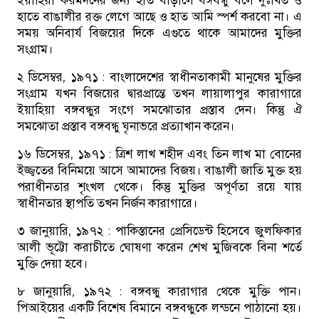
ইয়াহিয়া করমর্দনের জন্য হাত বাড়ালে বঙ্গবন্ধু বলে দুঃখিত ও
হাতে বাঙালীর রক্ত লেগে আছে ও হাত আমি স্পর্শ করবো না। এ
সময় অনিবার্য বিজয়ের দিকে এগুতে থাকে আমাদের মুক্তির
সংগ্রাম।
২ ডিসেম্বর, ১৯৭১ :
বাংলাদেশের স্বাধীনতাকামী মানুষের মুক্তির
সংগ্রাম যখন বিজয়ের দ্বারপ্রান্তে তখন লায়ালাপুর কারাগারে
ইয়াহিয়া বঙ্গবন্ধুর সংগে সমঝোতার প্রস্তাব দেন। কিন্তু ঐ
সমঝোতা প্রস্তাব বঙ্গবন্ধু ঘৃনাভরে প্রত্যাখান করেন।
১৬ ডিসেম্বর, ১৯৭১ :
ত্রিশ লাখ শহীদ এবং তিন লাখ মা বোনের
ইজ্জ্বতের বিনিময়ে আসে আমাদের বিজয়। বাঙালী জাতি মুক্ত হয়
পরাধীনতার শৃংখল থেকে। কিন্তু মুক্তির অপূর্ণতা রয়ে যায়
স্বাধীনতার স্থাপতি তখন নির্জন কারাগারে।
৩ জানুয়ারি, ১৯৭২ :
পাকিস্তানের প্রেসিডেন্ট হিসেবে জুলফিকার
আলী ভূট্টো করাচীতে ঘোষণা করেন শেখ মুজিবকে বিনা শর্তে
মুক্তি দেয়া হবে।
৮ জানুয়ারি, ১৯৭২ :
বঙ্গবন্ধু কারাগার থেকে মুক্তি পান।
পিআইয়ের একটি বিশেষ বিমানে বঙ্গবন্ধুকে লন্ডনে পাঠানো হয়।