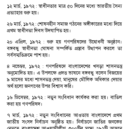
১২ মার্চ, ১৯৭২ :
স্বাধীনতার মাত্র ৫০ দিনের মধ্যে ভারতীয় সৈন্য
প্রত্যাহার শুরু হয়।
২৬ মার্চ, ১৯৭২ :
শোষনহীন সমাজ গঠনের অঙ্গীকারের মধ্যে দিয়ে
প্রথম স্বাধীনতা দিবস উদযাপিত হয়।
২০ এপ্রিল, ১৯৭২ :
শুরু হয় গণপরিষদের উদ্বোধনী অনুষ্ঠান।
বঙ্গবন্ধু স্বাধীনতা ঘোষনা সম্পর্কিত প্রস্তাব উত্থাপন করলে তা
সর্বসম্মতিক্রমে পাশ হয়।
৪ নভেম্বর, ১৯৭২ :
গণপরিষদে বাংলাদেশের খসড়া শাসনতন্ত্র
অনুমোদিত হয়। এ উপলক্ষে প্রদত্ত ভাষনে বঙ্গবন্ধু বলেন বিজয়ের
৯ মাসের মধ্যে শাসনতন্ত্র দেয়া, মানুষের মৌলিক অধিকার দেয়ার
অর্থ হলো জনগণের উপর বিশ্বাস করি।
১৬ ডিসেম্বর, ১৯৭২ :
নতুন সংবিধান কার্যকর করা হয়। বাতিল
করা হয় গণপরিষদ।
৭ মার্চ, ১৯৭২ :
নতুন সংবিধানের আওতায় বাংলাদেশে প্রথম
জাতীয় সংসদ নির্বাচন অনুষ্ঠিত হয়। নির্বাচনে জাতির জনকের
নেতৃত্বে বাংলাদেশ আওয়ামীলীগ ৩০০টির মদ্যে ২৯২টি আসনে