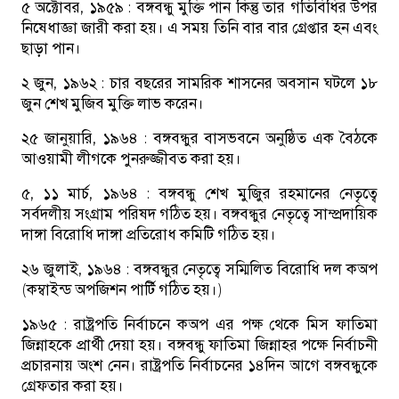
৫ অক্টোবর, ১৯৫৯ :
বঙ্গবন্ধু মুক্তি পান কিন্তু তার গতিবিধির উপর
নিষেধাজ্ঞা জারী করা হয়। এ সময় তিনি বার বার গ্রেপ্তার হন এবং
ছাড়া পান।
২ জুন, ১৯৬২ :
চার বছরের সামরিক শাসনের অবসান ঘটলে ১৮
জুন শেখ মুজিব মুক্তি লাভ করেন।
২৫ জানুয়ারি, ১৯৬৪ :
বঙ্গবন্ধুর বাসভবনে অনুষ্ঠিত এক বৈঠকে
আওয়ামী লীগকে পুনরুজ্জীবত করা হয়।
৫, ১১ মার্চ, ১৯৬৪ :
বঙ্গবন্ধু শেখ মুজিুর রহমানের নেতৃত্বে
সর্বদলীয় সংগ্রাম পরিষদ গঠিত হয়। বঙ্গবন্ধুর নেতৃত্বে সাম্প্রদায়িক
দাঙ্গা বিরোধি দাঙ্গা প্রতিরোধ কমিটি গঠিত হয়।
২৬ জুলাই, ১৯৬৪ :
বঙ্গবন্ধুর নেতৃত্বে সম্মিলিত বিরোধি দল কঅপ
(কম্বাইন্ড অপজিশন পার্টি গঠিত হয়।)
১৯৬৫ :
রাষ্ট্রপতি নির্বাচনে কঅপ এর পক্ষ থেকে মিস ফাতিমা
জিন্নাহকে প্রার্থী দেয়া হয়। বঙ্গবন্ধু ফাতিমা জিন্নাহর পক্ষে নির্বাচনী
প্রচারনায় অংশ নেন। রাষ্ট্রপতি নির্বাচনের ১৪দিন আগে বঙ্গবন্ধুকে
গ্রেফতার করা হয়।