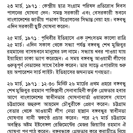
২৩ মার্চ, ১৯৭১ :
কেন্দ্রীয় ছাত্র সংগ্রাম পরিষদ প্রতিরোধ দিবস
পালনের ঘোষনা দেন। সমস্ত সরকারী এবং বেসরকারী ভবনে
বাংলাদেশের জাতীয় পতাকা উত্তোলনের সিদ্ধান্ত নেয়া হয়। বঙ্গবন্ধু
এদিন সরকারী ছুটি ঘোষনা করেন।
২৫ মার্চ, ১৯৭১ :
পৃথিবীর ইতিহাসে এক নৃশংসতম কালো রাত্রি
২৫ মার্চ। এদিন সকাল থেকে সন্ধ্যা পর্যন্ত বঙ্গবন্ধু শেখ মুজিবুর
রহমানের বাসভবনে মানুষের ঢল নামে। সন্ধ্যায় খবর পাওয়া যায়
ইয়াহিয়া ঢাকা ত্যাগ করেছেন। এ সময় বঙ্গবন্ধু আওয়ামী লীগের
গুরুত্বপূর্ণ নেতাদের সাথে বৈঠক করেন। তার সাড়ে এগারটায় শুরু
হয় অপারেশন সার্চ লাইট। ইতিহাসের জঘন্যতম গণহত্যা।
২৬ মার্চ, ১৯৭১ :
১২-৩০ মিনিট ২৬ মার্চের প্রথম প্রহরে বঙ্গবন্ধু
শেখ মুজিবুর রহমান পাকিস্তানী সেনাবাহিনী কর্তৃক গ্রেফতার হবার
আগে বাংলাদেশের স্বাধীনতার ঘোষণাবার্তা ওয়ারলেস যোগে
চট্টগ্রামের জহুরুল আহমেদ চৌধুরীকে প্রেরণ করেন। চট্টগ্রাম
বেতার থেকে আওয়ামী লীগ নেতা হান্নান বঙ্গবন্ধুর স্বাধীনতা
ঘোষণার বানী স্বকন্ঠে প্রচার করেন। পরে ২৭ মার্চ চট্টগ্রামে
অবস্থিত অষ্টম ইষ্টবেঙ্গল রেজিমেন্টের মেজর জিয়াউর রহমান ঐ
ঘোষণা পূণ:পাঠ করেন। বঙ্গবন্ধুকে গ্রেফতার করে করাচীতে নিয়ে