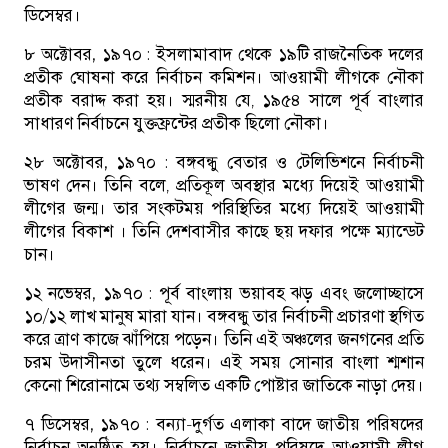
ডিসেম্বর।
৮ অক্টোবর, ১৯৭০ :
ইসলামাবাদ থেকে ১৯টি রাজনৈতিক দলের
প্রতীক ঘোষনা করে নির্বাচন কমিশন। আওয়ামী লীগকে নৌকা
প্রতীক বরাদ্দ করা হয়। স্মরনীয় যে, ১৯৫৪ সালে পূর্ব বাংলার
সাধারণ নির্বাচনে যুক্তফ্রন্টের প্রতীক ছিলো নৌকা।
২৮ অক্টোবর, ১৯৭০ :
বঙ্গবন্ধু বেতার ও টেলিভিশনে নির্বাচনী
ভাষণ দেন। তিনি বলে, প্রতিকূল অবস্থার মধ্যে দিয়েই আওয়ামী
লীগের জন্ম। তার সংকটময় পরিস্থিতির মধ্যে দিয়েই আওয়ামী
লীগের বিকাশ । তিনি দেশবাসীর কাছে ছয় দফার পক্ষে ম্যান্ডেট
চান।
১২ নভেম্বর, ১৯৭০ :
পূর্ব বাংলায় ভয়াবহ ঝড় এবং জলোচ্ছাসে
১০/১২ লাখ মানুষ মারা যান। বঙ্গবন্ধু তার নির্বাচনী প্রচারণা স্থগিত
করে ত্রাণ কাজে ঝাঁপিয়ে পড়েন। তিনি এই অঞ্চলের জনগনের প্রতি
চরম উদাসীনতা তুলে ধরেন। এই সময় সোনার বাংলা শ্মশান
কেনো শিরোনামে তথ্য সম্বলিত একটি পোষ্টার জাতিকে নাড়া দেয়।
৭ ডিসেম্বর, ১৯৭০ :
বন্যা-দুর্গত এলাকা বাদে জাতীয় পরিষদের
নির্বাচন অনুষ্ঠিত হয়। নির্বাচনে জাতীয় পরিষদে আওয়ামী লীগ