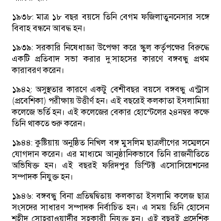
১৯৩৮:
মাত্র ১৮ বছর বয়সে তিনি বেগম ফজিলাতুননেসার সঙ্গে
বিবাহ বন্ধনে আবদ্ধ হন।
১৯৩৯:
সরকারি নিষেধাজ্ঞা উপেক্ষা করে স্কুল কর্তৃপক্ষের বিরুদ্ধে
একটি প্রতিবাদ সভা করার দু:সাহসের কারণে বঙ্গবন্ধু প্রথম
কারাবরণ করেন।
১৯৪২:
অসুস্থতার কারণে একটু বেশীবছর বয়সে বঙ্গবন্ধু এন্ট্রাস
(প্রবেশিকা) পরীক্ষায় উত্তীর্ণ হন। এই বছরেই কলকাতা ইসলামিয়া
কলেজে ভর্তি হন। এই কলেজের বেকার হোস্টেলের ২৪নম্বর কক্ষে
তিনি থাকতে শুরু করেন।
১৯৪৪:
কুষ্টিয়ায় অনুষ্ঠিত নিখিল বঙ্গ মুসলিম ছাত্রলীগের সম্মেলনে
যোগদান করেন। এর মাধ্যমে আনুষ্ঠানিকভাবে তিনি রাজনীতিতে
অভিষিক্ত হন। এই বছরই ফরিদপুর ডিস্টিক্ট এসোসিয়েশনের
সম্পাদক নিযুক্ত হন।
১৯৪৬:
বঙ্গবন্ধু বিনা প্রতিদ্বদ্বিতায় কলকাতা ইসলামি কলেজ ছাত্র
সংসদের সাধারণ সম্পাদক নির্বাচিত হন। এ সময় তিনি হোসেন
শহীদ সোহরাওয়ার্দীর সহকারী নিযুক্ত হন। এই বছরই প্রদেশিক