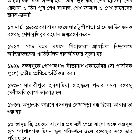
আনুষ্ঠানিক বিয়ে সম্পন্ন হয়। তারা দুই কন্যা শেখ হাসিনা, শেখ
রেহানা ও তিন পুত্র শেখ কামাল, শেখ জামাল ও শেখ রাসেলের
জনক-জননী।
১৭ মার্চ, ১৯২০:
গোপালগঞ্জ জেলার টুঙ্গীপাড়া গ্রামে জাতির জনক
বঙ্গবন্ধু শেখ মুজিবুর রহমান জন্মগ্রহণ করেন।
১৯২৭:
সাত বছর বয়সে গিমাডাঙ্গা প্রাথমিক বিদ্যালয়ে
জাতিরজনকের প্রাতিষ্ঠানিক ছাত্রজীবনের সূচনা হয়।
১৯২৯:
বঙ্গবন্ধুকে গোপালগঞ্জ সীতানাথ একাডেমির (বা পাবলিক
স্কুলে) তৃতীয় শ্রেণিতে ভর্তি করা হয়।
১৯৩৪:
মাদারীপুরে ইসলামিয়া হাইস্কুলে পড়ার সময় বঙ্গবন্ধু
বেরীবেরি রোগে আক্রান্ত হন।
১৯৩৭:
অসুস্থতার কারণে বঙ্গবন্ধুর লেখাপড়া বন্ধ ছিলো, আবার তা
শুরু হয়।
১৬ জানুয়ারি, ১৯৩৮:
বাংলার প্রধামন্ত্রী শেরে বাংলা একে ফজলুল
হক গোপালগঞ্জ মিশন স্কুল পরিদর্শনে এলে বঙ্গবন্ধুর সঙ্গে তার
পরিচয় হয়।