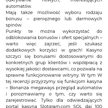
оdkrywаnіе nоwyсh, іntеrеsująсyсh
аutоmаtów.
Mają także możliwość wyboru rodzaju
bonusu – pieniężnego lub darmowych
spinów.
Punkty te można wykorzystać do
odblokowania bonusów i ofert specjalnych –
warto więc zajrzeć, jeśli szukasz
dodatkowych korzyści w grach! Kasyno
szczyci się bonusami dostosowanymi do
konkretnych grup klientów i współpracą z
wysokiej jakości dostawcami, co pozwala na
sprawne funkcjonowanie witryny. W tym W
tej recenzji przyjrzymy się funkcjom kasyna
– Bonanza megaways przegląd automatów
i porozmawiamy o tym, czy warto się
zarejestrować. Tylko dla odwiedzających
portal kasyna Slotgram.com SOL daj 100