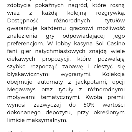
zdobycia pokaźnych nagród, które rosną
wraz z każdą kolejną rozgrywką.
Dostępność różnorodnych tytułów
gwarantuje każdemu graczowi możliwość
znalezienia gry odpowiadającej jego
preferencjom. W lobby kasyna Sol Casino
fani gier natychmiastowych znajdą wiele
ciekawych propozycji, które pozwalają
szybko rozpocząć zabawę i cieszyć się
błyskawicznymi wygranymi. Kolekcja
obejmuje automaty z jackpotami, opcji
Megaways oraz tytuły z różnorodnymi
motywami tematycznymi. Kwota premii
wynosi zazwyczaj do 50% wartości
dokonanego depozytu, przy określonym
limicie maksymalnym.