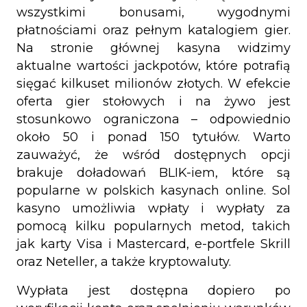
wszystkimi bonusami, wygodnymi
płatnościami oraz pełnym katalogiem gier.
Na stronie głównej kasyna widzimy
aktualne wartości jackpotów, które potrafią
sięgać kilkuset milionów złotych. W efekcie
oferta gier stołowych i na żywo jest
stosunkowo ograniczona – odpowiednio
około 50 i ponad 150 tytułów. Warto
zauważyć, że wśród dostępnych opcji
brakuje doładowań BLIK-iem, które są
popularne w polskich kasynach online. Sol
kasyno umożliwia wpłaty i wypłaty za
pomocą kilku popularnych metod, takich
jak karty Visa i Mastercard, e-portfele Skrill
oraz Neteller, a także kryptowaluty.
Wypłata jest dostępna dopiero po