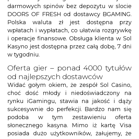
darmowych spinów bez depozytu w slocie
DOORS OF FRESH od dostawcy BGAMING.
Polska waluta zł jest dostępna przy
wpłatach i wypłatach, co ułatwia rozgrywkę
i operacje finansowe. Obsługa klienta w Sol
Kasyno jest dostępna przez całą dobę, 7 dni
w tygodniu.
Oferta gier – ponad 4000 tytułów
od najlepszych dostawców
Widać gołym okiem, że zespół Sol Casino,
choć dość młody i niedoświadczony na
rynku iGamingu, stawia na jakość i dąży
sukcesywnie do perfekcji. Bardzo nam się
podoba w tym zestawieniu oferta
słonecznego kasyna. Mimo iż kartę Visa
posiada dużo użytkowników, żałujemy, że