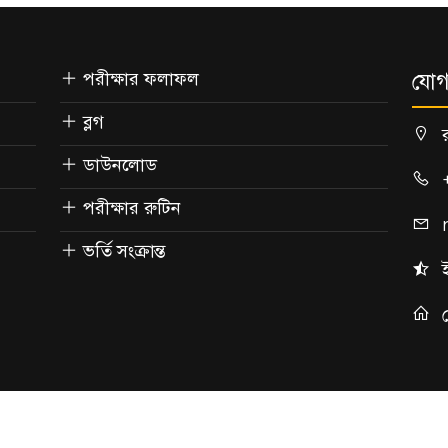
পরীক্ষার ফলাফল
যোগ
ব্লগ
ডাউনলোড
পরীক্ষার রুটিন
ভর্তি সংক্রান্ত
Theme