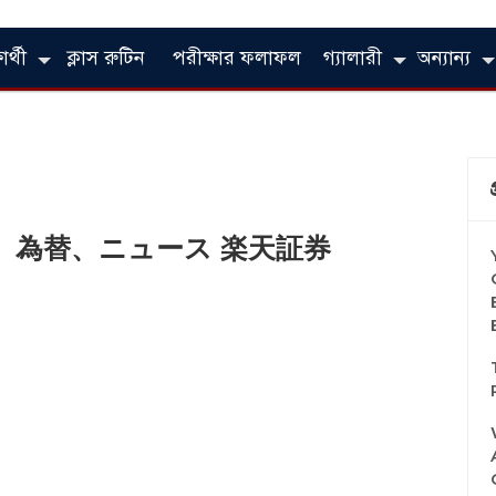
ার্থী
ক্লাস রুটিন
পরীক্ষার ফলাফল
গ্যালারী
অন্যান্য
、為替、ニュース 楽天証券