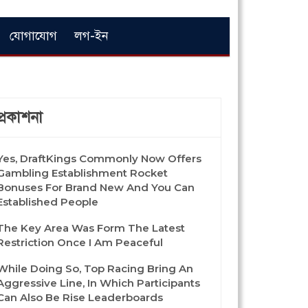
যোগাযোগ
লগ-ইন
প্রকাশনা
Yes, DraftKings Commonly Now Offers
Gambling Establishment Rocket
Bonuses For Brand New And You Can
Established People
The Key Area Was Form The Latest
Restriction Once I Am Peaceful
While Doing So, Top Racing Bring An
Aggressive Line, In Which Participants
Can Also Be Rise Leaderboards