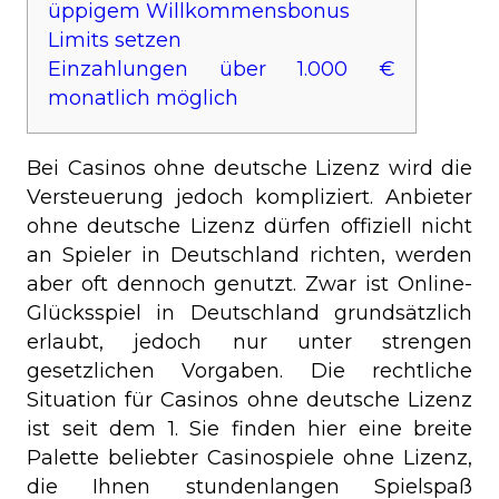
üppigem Willkommensbonus
Limits setzen
Einzahlungen über 1.000 €
monatlich möglich
Bei Casinos ohne deutsche Lizenz wird die
Versteuerung jedoch kompliziert. Anbieter
ohne deutsche Lizenz dürfen offiziell nicht
an Spieler in Deutschland richten, werden
aber oft dennoch genutzt. Zwar ist Online-
Glücksspiel in Deutschland grundsätzlich
erlaubt, jedoch nur unter strengen
gesetzlichen Vorgaben. Die rechtliche
Situation für Casinos ohne deutsche Lizenz
ist seit dem 1. Sie finden hier eine breite
Palette beliebter Casinospiele ohne Lizenz,
die Ihnen stundenlangen Spielspaß