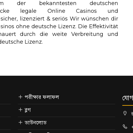
em der bekanntesten deutschen
ntdecke legale Online Casinos und
icher, lizenziert & seriös Wir wünschen dir
asinos ohne deutsche Lizenz. Die Effektivität
rmauert durch die weite Verbreitung und
deutsche Lizenz.
পরীক্ষার ফলাফল
যোগ
ব্লগ
ডাউনলোড