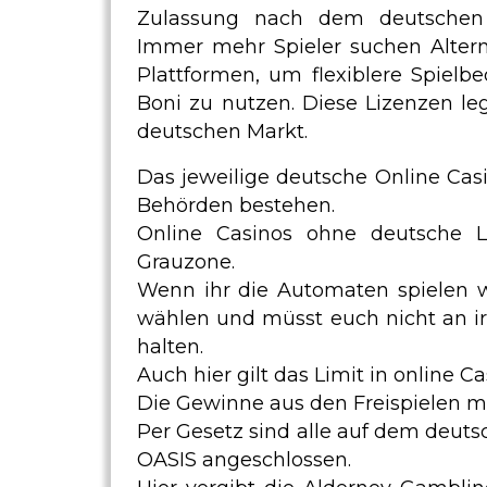
Zulassung nach dem deutschen Gl
Immer mehr Spieler suchen Altern
Plattformen, um flexiblere Spielb
Boni zu nutzen. Diese Lizenzen le
deutschen Markt.
Das jeweilige deutsche Online Ca
Behörden bestehen.
Online Casinos ohne deutsche L
Grauzone.
Wenn ihr die Automaten spielen wo
wählen und müsst euch nicht an ir
halten.
Auch hier gilt das Limit in online C
Die Gewinne aus den Freispielen 
Per Gesetz sind alle auf dem deut
OASIS angeschlossen.