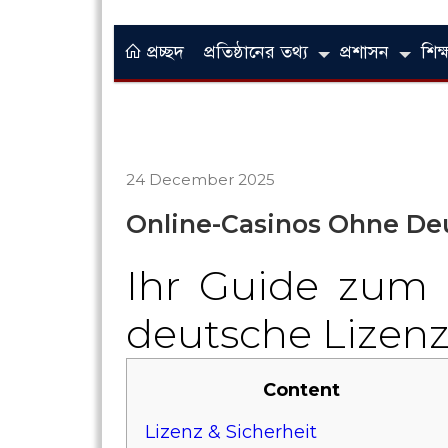
প্রচ্ছদ
প্রতিষ্ঠানের তথ্য
প্রশাসন
শিক্ষ
24 December 2025
Online-Casinos Ohne Deu
Ihr Guide zum 
deutsche Lizen
Content
Lizenz & Sicherheit