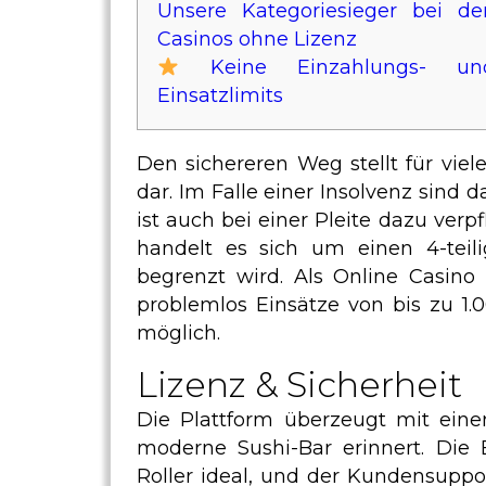
Unsere Kategoriesieger bei de
Casinos ohne Lizenz
Keine Einzahlungs- un
Einsatzlimits
Den sichereren Weg stellt für vie
dar. Im Falle einer Insolvenz sind
ist auch bei einer Pleite dazu verp
handelt es sich um einen 4-teil
begrenzt wird. Als Online Casino
problemlos Einsätze von bis zu 1.
möglich.
Lizenz & Sicherheit
Die Plattform überzeugt mit eine
moderne Sushi-Bar erinnert. Die 
Roller ideal, und der Kundensuppo