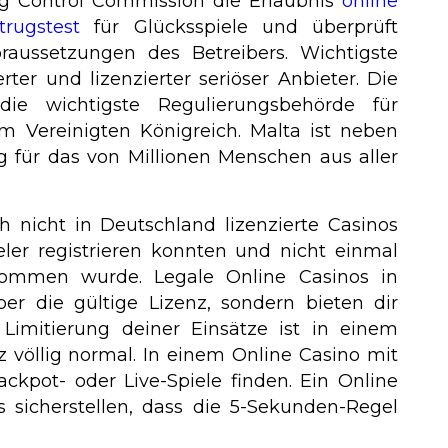
ng Control Commission die Erlaubnis
online
rugstest
für Glücksspiele und überprüft
oraussetzungen des Betreibers. Wichtigste
rter und lizenzierter seriöser Anbieter. Die
e wichtigste Regulierungsbehörde für
m Vereinigten Königreich. Malta ist neben
g für das von Millionen Menschen aus aller
 nicht in Deutschland lizenzierte Casinos
ler registrieren konnten und nicht einmal
genommen wurde. Legale Online Casinos in
er die gültige Lizenz, sondern bieten dir
Limitierung deiner Einsätze ist in einem
z völlig normal. In einem Online Casino mit
ackpot- oder Live-Spiele finden. Ein Online
 sicherstellen, dass die 5-Sekunden-Regel