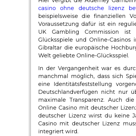
Hier vergibt die Alderney Gambli
casino ohne deutsche lizenz bet
beispielsweise die finanziellen V
Voraussetzung dafür ist ein regulie
UK Gambling Commission ist di
Glücksspiele und Online-Casinos i
Gibraltar die europäische Hochbur
Welt geliebte Online-Glücksspiel.
In der Vergangenheit war es durch
manchmal möglich, dass sich Spie
eine Identitätsfeststellung vor
Deutschlandverfügen nicht nur üb
maximale Transparenz. Auch die 
Online Casino mit deutscher Lizen
deutscher Lizenz wirst du keine J
Casino mit deutscher Lizenz muss
integriert wird.