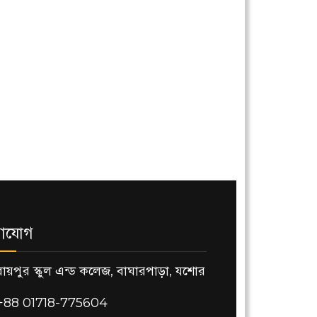
াযোগ
রায়পুর স্কুল এন্ড কলেজ, বাঘারপাড়া, যশোর
+88 01718-775604