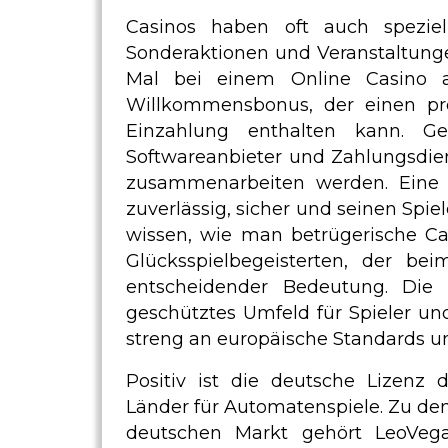
Casinos haben oft auch speziell
Sonderaktionen und Veranstaltunge
Mal bei einem Online Casino a
Willkommensbonus, der einen pro
Einzahlung enthalten kann. G
Softwareanbieter und Zahlungsdien
zusammenarbeiten werden. Eine g
zuverlässig, sicher und seinen Spie
wissen, wie man betrügerische Cas
Glücksspielbegeisterten, der bei
entscheidender Bedeutung. Die 
geschütztes Umfeld für Spieler un
streng an europäische Standards u
Positiv ist die deutsche Lizenz
Länder für Automatenspiele. Zu de
deutschen Markt gehört LeoVeg