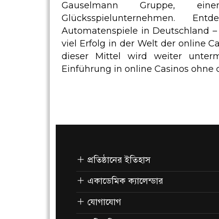
Gauselmann Gruppe, ein
Glücksspielunternehmen. E
Automatenspiele in Deutschland – s
viel Erfolg in der Welt der online C
dieser Mittel wird weiter unte
Einführung in online Casinos ohne 
প্রতিষ্ঠানের ইতিহাস
একাডেমিক ক্যালেন্ডার
যোগাযোগ