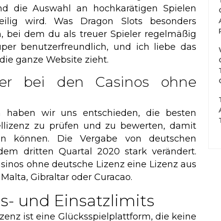
nd die Auswahl an hochkarätigen Spielen
eilig wird. Was Dragon Slots besonders
, bei dem du als treuer Spieler regelmäßig
super benutzerfreundlich, und ich liebe das
die ganze Website zieht.
ger bei den Casinos ohne
n haben wir uns entschieden, die besten
llizenz zu prüfen und zu bewerten, damit
len können. Die Vergabe von deutschen
 dem dritten Quartal 2020 stark verändert.
casinos ohne deutsche Lizenz eine Lizenz aus
Malta, Gibraltar oder Curacao.
- und Einsatzlimits
enz ist eine Glücksspielplattform, die keine