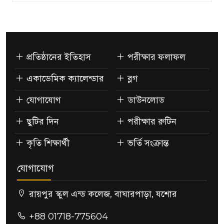
প্রতিষ্ঠানের ইতিহাস
পরীক্ষার ফলাফল
একাডেমিক ক্যালেন্ডার
ব্লগ
যোগাযোগ
ডাউনলোড
ছুটির দিন
পরীক্ষার রুটিন
কৃতি শিক্ষার্থী
ভর্তি সংক্রান্ত
যোগাযোগ
রায়পুর স্কুল এন্ড কলেজ, বাঘারপাড়া, যশোর
+88 01718-775604