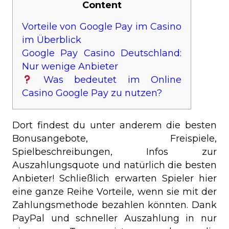
Content
Vorteile von Google Pay im Casino
im Überblick
Google Pay Casino Deutschland:
Nur wenige Anbieter
Was bedeutet im Online
Casino Google Pay zu nutzen?
Dort findest du unter anderem die besten
Bonusangebote, Freispiele,
Spielbeschreibungen, Infos zur
Auszahlungsquote und natürlich die besten
Anbieter! Schließlich erwarten Spieler hier
eine ganze Reihe Vorteile, wenn sie mit der
Zahlungsmethode bezahlen könnten. Dank
PayPal und schneller Auszahlung in nur