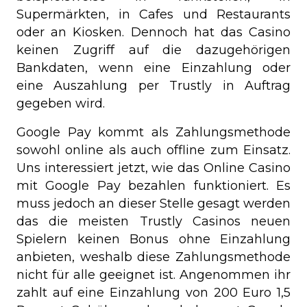
Supermärkten, in Cafes und Restaurants
oder an Kiosken. Dennoch hat das Casino
keinen Zugriff auf die dazugehörigen
Bankdaten, wenn eine Einzahlung oder
eine Auszahlung per Trustly in Auftrag
gegeben wird.
Google Pay kommt als Zahlungsmethode
sowohl online als auch offline zum Einsatz.
Uns interessiert jetzt, wie das Online Casino
mit Google Pay bezahlen funktioniert. Es
muss jedoch an dieser Stelle gesagt werden
das die meisten Trustly Casinos neuen
Spielern keinen Bonus ohne Einzahlung
anbieten, weshalb diese Zahlungsmethode
nicht für alle geeignet ist. Angenommen ihr
zahlt auf eine Einzahlung von 200 Euro 1,5