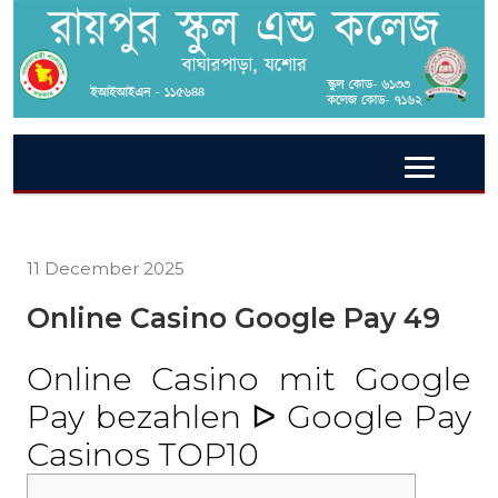
11 December 2025
Online Casino Google Pay 49
Online Casino mit Google
Pay bezahlen ᐅ Google Pay
Casinos TOP10