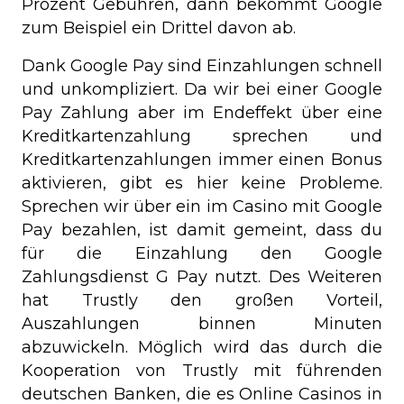
Prozent Gebühren, dann bekommt Google
zum Beispiel ein Drittel davon ab.
Dank Google Pay sind Einzahlungen schnell
und unkompliziert. Da wir bei einer Google
Pay Zahlung aber im Endeffekt über eine
Kreditkartenzahlung sprechen und
Kreditkartenzahlungen immer einen Bonus
aktivieren, gibt es hier keine Probleme.
Sprechen wir über ein im Casino mit Google
Pay bezahlen, ist damit gemeint, dass du
für die Einzahlung den Google
Zahlungsdienst G Pay nutzt. Des Weiteren
hat Trustly den großen Vorteil,
Auszahlungen binnen Minuten
abzuwickeln. Möglich wird das durch die
Kooperation von Trustly mit führenden
deutschen Banken, die es Online Casinos in