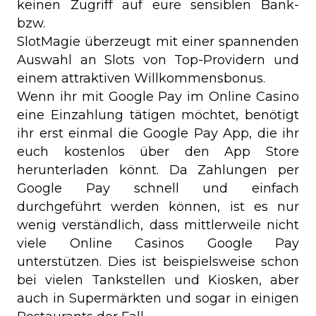
keinen Zugriff auf eure sensiblen Bank-
bzw.
SlotMagie überzeugt mit einer spannenden
Auswahl an Slots von Top-Providern und
einem attraktiven Willkommensbonus.
Wenn ihr mit Google Pay im Online Casino
eine Einzahlung tätigen möchtet, benötigt
ihr erst einmal die Google Pay App, die ihr
euch kostenlos über den App Store
herunterladen könnt. Da Zahlungen per
Google Pay schnell und einfach
durchgeführt werden können, ist es nur
wenig verständlich, dass mittlerweile nicht
viele Online Casinos Google Pay
unterstützen. Dies ist beispielsweise schon
bei vielen Tankstellen und Kiosken, aber
auch in Supermärkten und sogar in einigen