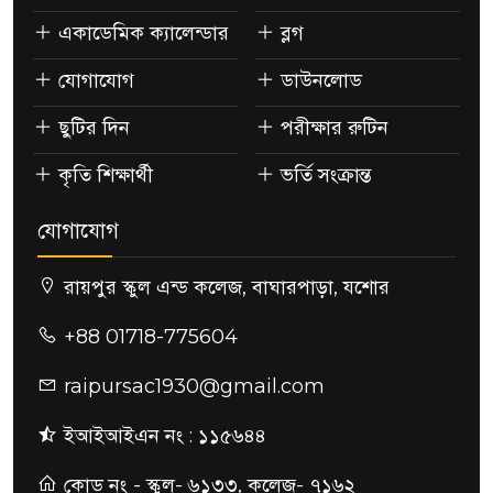
একাডেমিক ক্যালেন্ডার
ব্লগ
যোগাযোগ
ডাউনলোড
ছুটির দিন
পরীক্ষার রুটিন
কৃতি শিক্ষার্থী
ভর্তি সংক্রান্ত
যোগাযোগ
রায়পুর স্কুল এন্ড কলেজ, বাঘারপাড়া, যশোর
+88 01718-775604
raipursac1930@gmail.com
ইআইআইএন নং : ১১৫৬৪৪
কোড নং - স্কুল- ৬১৩৩, কলেজ- ৭১৬২