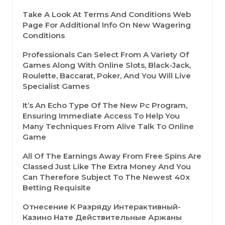
Take A Look At Terms And Conditions Web
Page For Additional Info On New Wagering
Conditions
Professionals Can Select From A Variety Of
Games Along With Online Slots, Black-Jack,
Roulette, Baccarat, Poker, And You Will Live
Specialist Games
It’s An Echo Type Of The New Pc Program,
Ensuring Immediate Access To Help You
Many Techniques From Alive Talk To Online
Game
All Of The Earnings Away From Free Spins Are
Classed Just Like The Extra Money And You
Can Therefore Subject To The Newest 40x
Betting Requisite
Отнесение К Разряду Интерактивный-
Казино Нате Действительные Аржаны