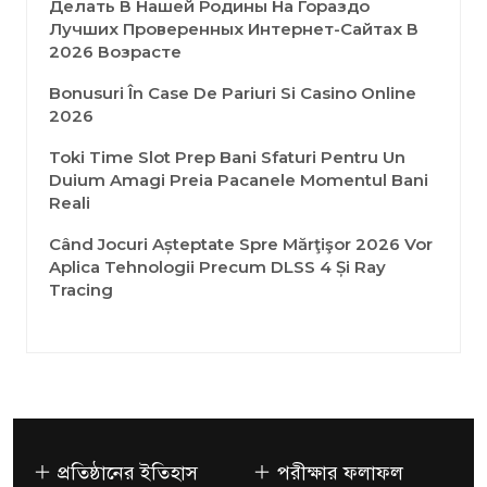
Делать В Нашей Родины На Гораздо
Лучших Проверенных Интернет-Сайтах В
2026 Возрасте
Bonusuri În Case De Pariuri Si Casino Online
2026
Toki Time Slot Prep Bani Sfaturi Pentru Un
Duium Amagi Preia Pacanele Momentul Bani
Reali
Când Jocuri Așteptate Spre Mărţişor 2026 Vor
Aplica Tehnologii Precum DLSS 4 Și Ray
Tracing
প্রতিষ্ঠানের ইতিহাস
পরীক্ষার ফলাফল