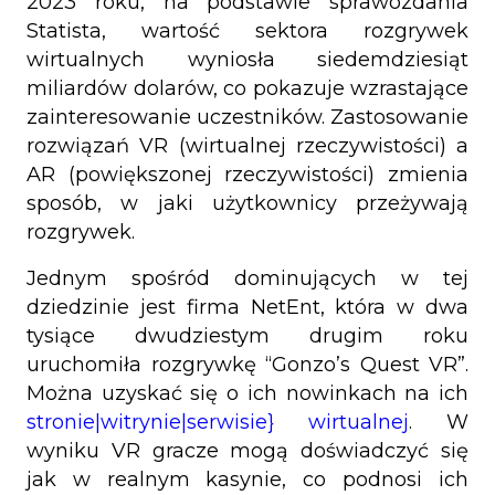
2023 roku, na podstawie sprawozdania
Statista, wartość sektora rozgrywek
wirtualnych wyniosła siedemdziesiąt
miliardów dolarów, co pokazuje wzrastające
zainteresowanie uczestników. Zastosowanie
rozwiązań VR (wirtualnej rzeczywistości) a
AR (powiększonej rzeczywistości) zmienia
sposób, w jaki użytkownicy przeżywają
rozgrywek.
Jednym spośród dominujących w tej
dziedzinie jest firma NetEnt, która w dwa
tysiące dwudziestym drugim roku
uruchomiła rozgrywkę “Gonzo’s Quest VR”.
Można uzyskać się o ich nowinkach na ich
stronie|witrynie|serwisie} wirtualnej
. W
wyniku VR gracze mogą doświadczyć się
jak w realnym kasynie, co podnosi ich