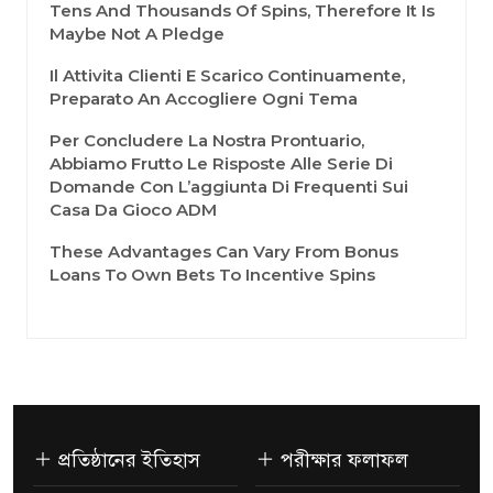
Tens And Thousands Of Spins, Therefore It Is
Maybe Not A Pledge
Il Attivita Clienti E Scarico Continuamente,
Preparato An Accogliere Ogni Tema
Per Concludere La Nostra Prontuario,
Abbiamo Frutto Le Risposte Alle Serie Di
Domande Con L’aggiunta Di Frequenti Sui
Casa Da Gioco ADM
These Advantages Can Vary From Bonus
Loans To Own Bets To Incentive Spins
প্রতিষ্ঠানের ইতিহাস
পরীক্ষার ফলাফল