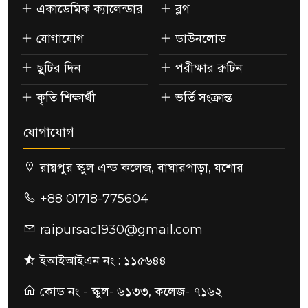
একাডেমিক ক্যালেন্ডার
ব্লগ
যোগাযোগ
ডাউনলোড
ছুটির দিন
পরীক্ষার রুটিন
কৃতি শিক্ষার্থী
ভর্তি সংক্রান্ত
যোগাযোগ
রায়পুর স্কুল এন্ড কলেজ, বাঘারপাড়া, যশোর
+88 01718-775604
raipursac1930@gmail.com
ইআইআইএন নং : ১১৫৬৪৪
কোড নং - স্কুল- ৬১৩৩, কলেজ- ৭১৬২