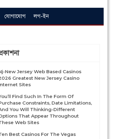
যোগাযোগ
লগ-ইন
প্রকাশনা
Nj-New Jersey Web Based Casinos
2026 Greatest New Jersey Casino
Internet Sites
You’ll Find Such In The Form Of
Purchase Constraints, Date Limitations,
And You Will Thinking-Different
Options That Appear Throughout
These Web Sites
Ten Best Casinos For The Vegas