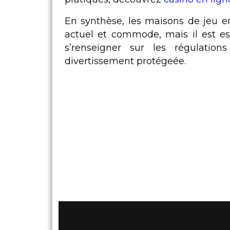
En synthèse, les maisons de jeu e
actuel et commode, mais il est es
s’renseigner sur les régulatio
divertissement protégeée.