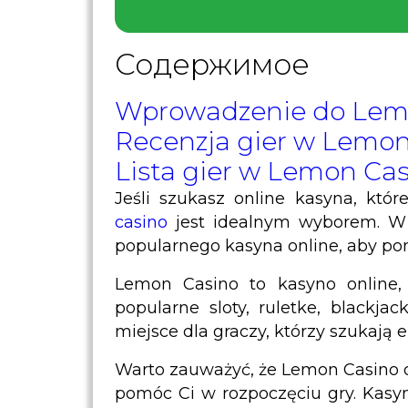
Содержимое
Wprowadzenie do Lem
Recenzja gier w Lemon
Lista gier w Lemon Ca
Jeśli szukasz online kasyna, któr
casino
jest idealnym wyborem. W 
popularnego kasyna online, aby po
Lemon Casino to kasyno online, 
popularne sloty, ruletke, blackja
miejsce dla graczy, którzy szukają e
Warto zauważyć, że Lemon Casino o
pomóc Ci w rozpoczęciu gry. Kasyn