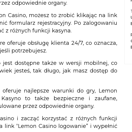
przez odpowiednie organy.
n Casino, możesz to zrobić klikając na link
ić formularz rejestracyjny. Po zalogowaniu
ać z różnych funkcji kasyna.
e oferuje obsługę klienta 24/7, co oznacza,
śli potrzebujesz.
jest dostępne także w wersji mobilnej, co
wiek jesteś, tak długo, jak masz dostęp do
e oferuje najlepsze warunki do gry, Lemon
 Kasyno to także bezpieczne i zaufane,
gulowane przez odpowiednie organy.
ino i zacząć korzystać z różnych funkcji
na link “Lemon Casino logowanie” i wypełnić