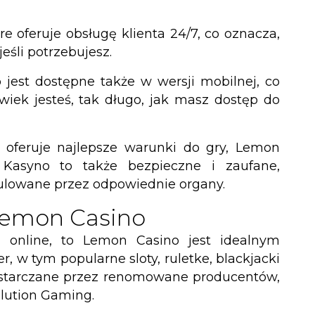
e oferuje obsługę klienta 24/7, co oznacza,
śli potrzebujesz.
jest dostępne także w wersji mobilnej, co
wiek jesteś, tak długo, jak masz dostęp do
e oferuje najlepsze warunki do gry, Lemon
 Kasyno to także bezpieczne i zaufane,
gulowane przez odpowiednie organy.
emon Casino
a online, to Lemon Casino jest idealnym
, w tym popularne sloty, ruletke, blackjacki
dostarczane przez renomowane producentów,
olution Gaming.