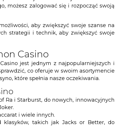
go, możesz zalogować się i rozpocząć swoją
ożliwości, aby zwiększyć swoje szanse na
ch strategii i technik, aby zwiększyć swoje
mon Casino
asino jest jednym z najpopularniejszych i
 sprawdzić, co oferuje w swoim asortymencie
asyno, które spełnia nasze oczekiwania.
sino
 of Ra i Starburst, do nowych, innowacyjnych
Joker.
ccarat i wiele innych.
 klasyków, takich jak Jacks or Better, do