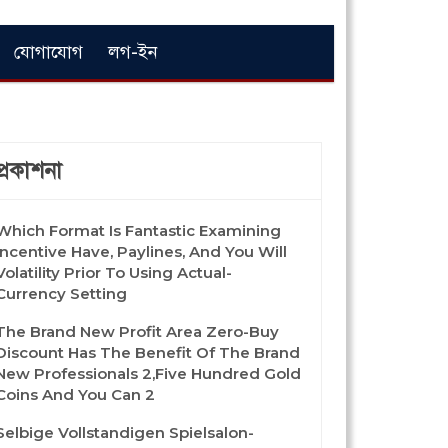
যোগাযোগ
লগ-ইন
প্রকাশনা
Which Format Is Fantastic Examining
Incentive Have, Paylines, And You Will
Volatility Prior To Using Actual-
Currency Setting
The Brand New Profit Area Zero-Buy
Discount Has The Benefit Of The Brand
New Professionals 2,five Hundred Gold
Coins And You Can 2
Selbige Vollstandigen Spielsalon-