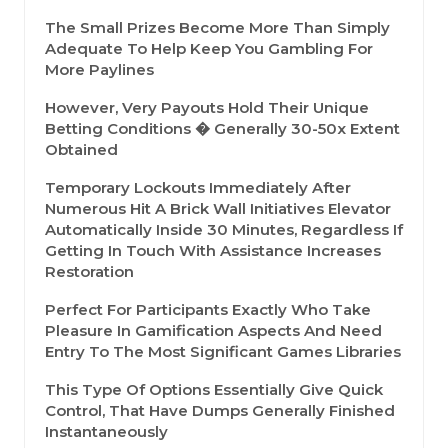
The Small Prizes Become More Than Simply
Adequate To Help Keep You Gambling For
More Paylines
However, Very Payouts Hold Their Unique
Betting Conditions � Generally 30-50x Extent
Obtained
Temporary Lockouts Immediately After
Numerous Hit A Brick Wall Initiatives Elevator
Automatically Inside 30 Minutes, Regardless If
Getting In Touch With Assistance Increases
Restoration
Perfect For Participants Exactly Who Take
Pleasure In Gamification Aspects And Need
Entry To The Most Significant Games Libraries
This Type Of Options Essentially Give Quick
Control, That Have Dumps Generally Finished
Instantaneously