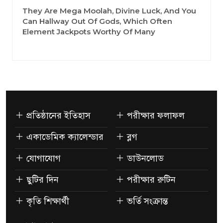
They Are Mega Moolah, Divine Luck, And You
Can Hallway Out Of Gods, Which Often
Element Jackpots Worthy Of Many
প্রতিষ্ঠানের ইতিহাস
পরীক্ষার ফলাফল
একাডেমিক ক্যালেন্ডার
ব্লগ
যোগাযোগ
ডাউনলোড
ছুটির দিন
পরীক্ষার রুটিন
কৃতি শিক্ষার্থী
ভর্তি সংক্রান্ত