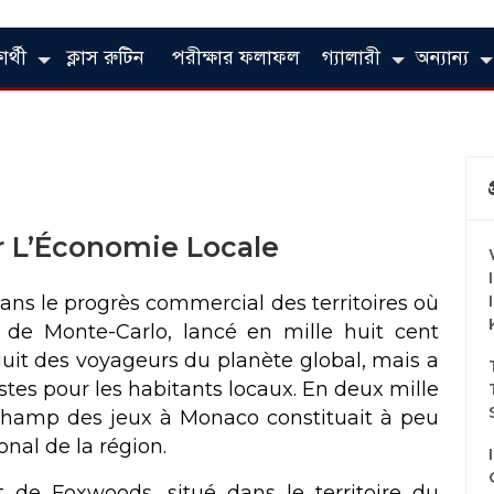
ার্থী
ক্লাস রুটিন
পরীক্ষার ফলাফল
গ্যালারী
অন্যান্য
r L’Économie Locale
ans le progrès commercial des territoires où
no de Monte-Carlo, lancé en mille huit cent
duit des voyageurs du planète global, mais a
tes pour les habitants locaux. En deux mille
le champ des jeux à Monaco constituait à peu
nal de la région.
 de Foxwoods, situé dans le territoire du