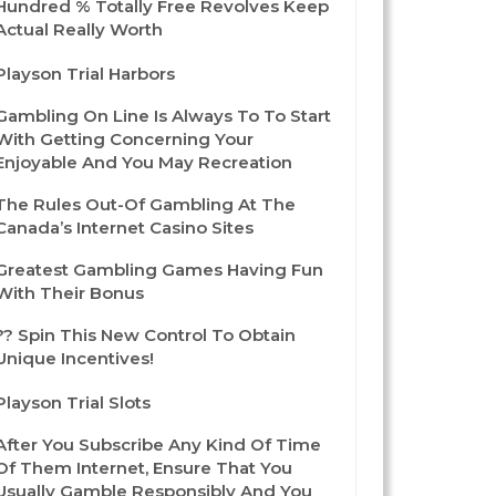
Hundred % Totally Free Revolves Keep
Actual Really Worth
Playson Trial Harbors
Gambling On Line Is Always To To Start
With Getting Concerning Your
Enjoyable And You May Recreation
The Rules Out-Of Gambling At The
Canada’s Internet Casino Sites
Greatest Gambling Games Having Fun
With Their Bonus
?? Spin This New Control To Obtain
Unique Incentives!
Playson Trial Slots
After You Subscribe Any Kind Of Time
Of Them Internet, Ensure That You
Usually Gamble Responsibly And You