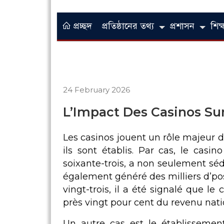
প্রচ্ছদ
প্রতিষ্ঠানের তথ্য
প্রশাসন
শিক্ষ
24 February 2026
L’Impact Des Casinos Su
Les casinos jouent un rôle majeur d
ils sont établis. Par cas, le casi
soixante-trois, a non seulement sé
également généré des milliers d’pos
vingt-trois, il a été signalé que 
près vingt pour cent du revenu natio
Un autre cas est le établissement