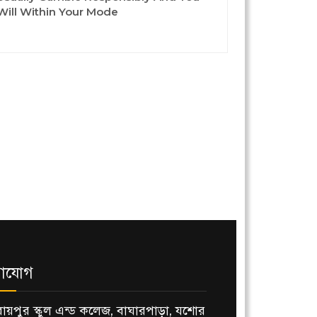
Will Within Your Mode
াযোগ
রায়পুর স্কুল এন্ড কলেজ, বাঘারপাড়া, যশোর