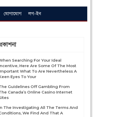
যোগাযোগ
লগ-ইন
প্রকাশনা
When Searching For Your Ideal
Incentive, Here Are Some Of The Most
Important What To Are Nevertheless A
Keen Eyes To Your
The Guidelines Off Gambling From
The Canada’s Online Casino Internet
Sites
In The Investigating All The Terms And
Conditions, We Find And That A