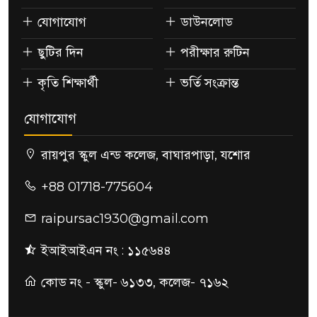
যোগাযোগ
ডাউনলোড
ছুটির দিন
পরীক্ষার রুটিন
কৃতি শিক্ষার্থী
ভর্তি সংক্রান্ত
যোগাযোগ
রায়পুর স্কুল এন্ড কলেজ, বাঘারপাড়া, যশোর
+88 01718-775604
raipursac1930@gmail.com
ইআইআইএন নং : ১১৫৬৪৪
কোড নং - স্কুল- ৬১৩৩, কলেজ- ৭১৬২