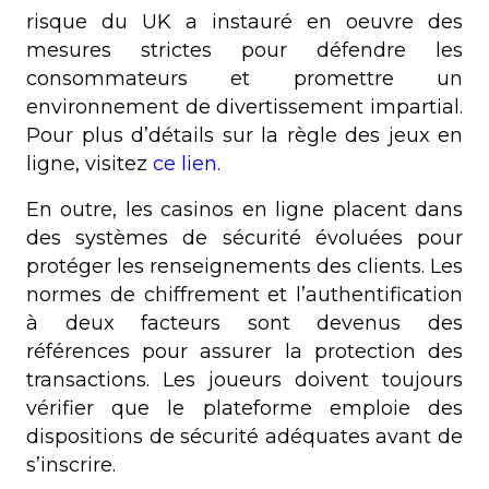
risque du UK a instauré en oeuvre des
mesures strictes pour défendre les
consommateurs et promettre un
environnement de divertissement impartial.
Pour plus d’détails sur la règle des jeux en
ligne, visitez
ce lien
.
En outre, les casinos en ligne placent dans
des systèmes de sécurité évoluées pour
protéger les renseignements des clients. Les
normes de chiffrement et l’authentification
à deux facteurs sont devenus des
références pour assurer la protection des
transactions. Les joueurs doivent toujours
vérifier que le plateforme emploie des
dispositions de sécurité adéquates avant de
s’inscrire.