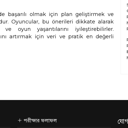
e başarılı olmak için plan geliştirmek ve
r. Oyuncular, bu önerileri dikkate alarak
ve oyun yaşantılarını iyileştirebilirler.
ı artırmak için veri ve pratik en değerli
পরীক্ষার ফলাফল
যোগ