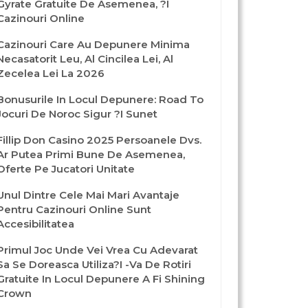
Gyrate Gratuite De Asemenea, ?i
Cazinouri Online
Cazinouri Care Au Depunere Minima
Necasatorit Leu, Al Cincilea Lei, Al
Zecelea Lei La 2026
Bonusurile In Locul Depunere: Road To
Jocuri De Noroc Sigur ?i Sunet
Fillip Don Casino 2025 Persoanele Dvs.
Ar Putea Primi Bune De Asemenea,
Oferte Pe Jucatori Unitate
Unul Dintre Cele Mai Mari Avantaje
Pentru Cazinouri Online Sunt
Accesibilitatea
Primul Joc Unde Vei Vrea Cu Adevarat
Sa Se Doreasca Utiliza?i -va De Rotiri
Gratuite In Locul Depunere A Fi Shining
Crown