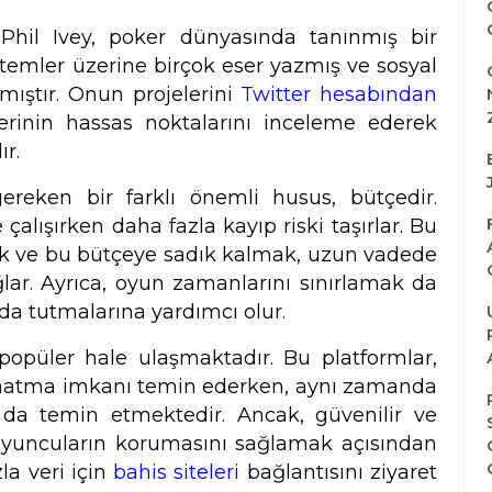
hil Ivey, poker dünyasında tanınmış bir
öntemler üzerine birçok eser yazmış ve sosyal
mıştır. Onun projelerini
Twitter hesabından
lerinin hassas noktalarını inceleme ederek
r.
reken bir farklı önemli husus, bütçedir.
çalışırken daha fazla kayıp riski taşırlar. Bu
emek ve bu bütçeye sadık kalmak, uzun vadede
ğlar. Ayrıca, oyun zamanlarını sınırlamak da
nda tutmalarına yardımcı olur.
opüler hale ulaşmaktadır. Bu platformlar,
natma imkanı temin ederken, aynı zamanda
 da temin etmektedir. Ancak, güvenilir ve
, oyuncuların korumasını sağlamak açısından
la veri için
bahis siteleri
bağlantısını ziyaret