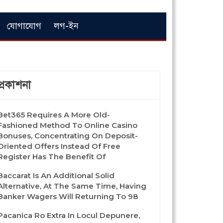
যোগাযোগ
লগ-ইন
প্রকাশনা
Bet365 Requires A More Old-
Fashioned Method To Online Casino
Bonuses, Concentrating On Deposit-
Oriented Offers Instead Of Free
Register Has The Benefit Of
Baccarat Is An Additional Solid
Alternative, At The Same Time, Having
Banker Wagers Will Returning To 98
Pacanica Ro Extra In Locul Depunere,