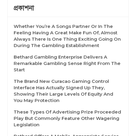
প্রকাশনা
Whether You’re A Songs Partner Or In The
Feeling Having A Great Make Fun Of, Almost
Always There Is One Thing Exciting Going On
During The Gambling Establishment
Bethard Gambling Enterprise Delivers A
Remarkable Gambling Sense Right From The
Start
The Brand New Curacao Gaming Control
Interface Has Actually Signed Up They,
Showing Their Large Levels Of Equity And
You May Protection
These Types Of Advertising Prize Proceeded
Play But Commonly Feature Other Wagering
Legislation