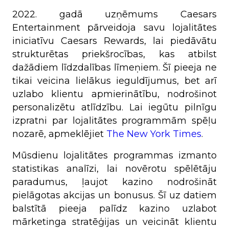
2022. gadā uzņēmums Caesars
Entertainment pārveidoja savu lojalitātes
iniciatīvu Caesars Rewards, lai piedāvātu
strukturētas priekšrocības, kas atbilst
dažādiem līdzdalības līmeņiem. Šī pieeja ne
tikai veicina lielākus ieguldījumus, bet arī
uzlabo klientu apmierinātību, nodrošinot
personalizētu atlīdzību. Lai iegūtu pilnīgu
izpratni par lojalitātes programmām spēļu
nozarē, apmeklējiet
The New York Times
.
Mūsdienu lojalitātes programmas izmanto
statistikas analīzi, lai novērotu spēlētāju
paradumus, ļaujot kazino nodrošināt
pielāgotas akcijas un bonusus. Šī uz datiem
balstītā pieeja palīdz kazino uzlabot
mārketinga stratēģijas un veicināt klientu