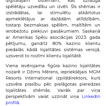
digitālajām sistēmām, kas uzrauga
spēlētāju uzvedību un izvēli. Šīs shēmas ir
izstrādātas, lai stimulētu atkārtotus
apmeklētājus ar dažādām atlīdzībām,
tostarp bezmaksas spēlēm, maltītēm un
ierobežotu piekļuvi pasākumiem. Saskaņā
ar Amerikas Spēļu asociācijas 2023. gada
pētījumu, gandrīz 80% kazino klientu
piedalās kādā lojalitātes sistēmas versijā,
uzsverot to nozīmi klientu lojalitātē.
Viena ievērojama figūra kazino lojalitātes
nozarē ir Džims Mērens, iepriekšējais MGM
Resorts International izpilddirektors, kurš
uzsvēra prasību pēc pielāgotas pieredzes
lojalitātes shēmās. Vairāk par viņa
perspektīvām varat uzzināt viņa
LinkedIn
profilā
.