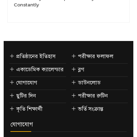
Constantly
প্রতিষ্ঠানের ইতিহাস
পরীক্ষার ফলাফল
একাডেমিক ক্যালেন্ডার
ব্লগ
যোগাযোগ
ডাউনলোড
ছুটির দিন
পরীক্ষার রুটিন
কৃতি শিক্ষার্থী
ভর্তি সংক্রান্ত
যোগাযোগ