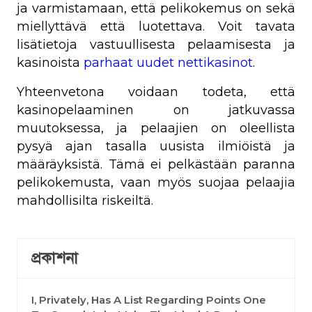
ja varmistamaan, että pelikokemus on sekä
miellyttävä että luotettava. Voit tavata
lisätietoja vastuullisesta pelaamisesta ja
kasinoista
parhaat uudet nettikasinot
.
Yhteenvetona voidaan todeta, että
kasinopelaaminen on jatkuvassa
muutoksessa, ja pelaajien on oleellista
pysyä ajan tasalla uusista ilmiöistä ja
määräyksistä. Tämä ei pelkästään paranna
pelikokemusta, vaan myös suojaa pelaajia
mahdollisilta riskeiltä.
প্রকাশনা
I, Privately, Has A List Regarding Points One