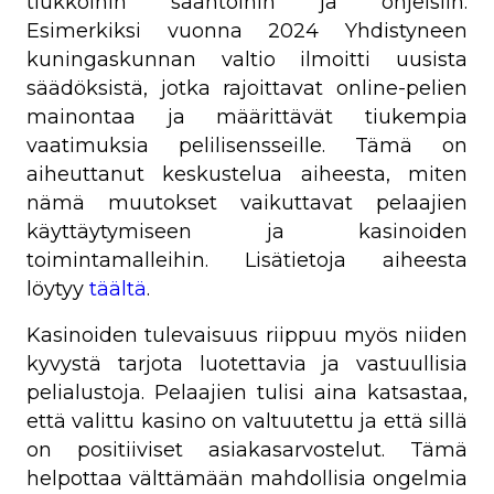
tiukkoihin sääntöihin ja ohjeisiin.
Esimerkiksi vuonna 2024 Yhdistyneen
kuningaskunnan valtio ilmoitti uusista
säädöksistä, jotka rajoittavat online-pelien
mainontaa ja määrittävät tiukempia
vaatimuksia pelilisensseille. Tämä on
aiheuttanut keskustelua aiheesta, miten
nämä muutokset vaikuttavat pelaajien
käyttäytymiseen ja kasinoiden
toimintamalleihin. Lisätietoja aiheesta
löytyy
täältä
.
Kasinoiden tulevaisuus riippuu myös niiden
kyvystä tarjota luotettavia ja vastuullisia
pelialustoja. Pelaajien tulisi aina katsastaa,
että valittu kasino on valtuutettu ja että sillä
on positiiviset asiakasarvostelut. Tämä
helpottaa välttämään mahdollisia ongelmia