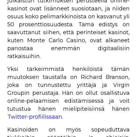
julkaistun tutkimuksen perusteella online-
kasinot ovat lisänneet suosiotaan, ja niiden
osuus koko pelimarkkinoista on kasvanut yli
50 prosenttiosuudesta. Tämä edistys on
saavuttanut siihen, että perinteiset kasinot,
kuten Monte Carlo Casino, ovat alkaneet
panostaa enemmän digitaalisiin
ratkaisuihin.
Yksi tärkeimmistä henkilöistä tämän
muutoksen taustalla on Richard Branson,
joka on tunnustettu yrittäjä ja Virgin
Groupin perustaja. Hän on ollut osallistuva
online-pelaamisen edistämisessä ja voit
tutustua hänen mielipiteisiinsä hänen
Twitter-profiilissaan
.
Kasinoiden on myös sopeuduttava