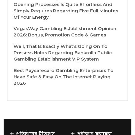
Opening Processes Is Quite Effortless And
Simply Requires Regarding Five Full Minutes
Of Your Energy
VegasWay Gambling Establishment Opinion
2026: Bonus, Promotion Code & Games
Well, That Is Exactly What’s Going On To
Possess Holds Regarding Bankrolla Public
Gambling Establishment VIP System
Best Paysafecard Gambling Enterprises To
Have Safe & Easy On The Internet Playing
2026
প্রতিষ্ঠানের ইতিহাস
পরীক্ষার ফলাফল