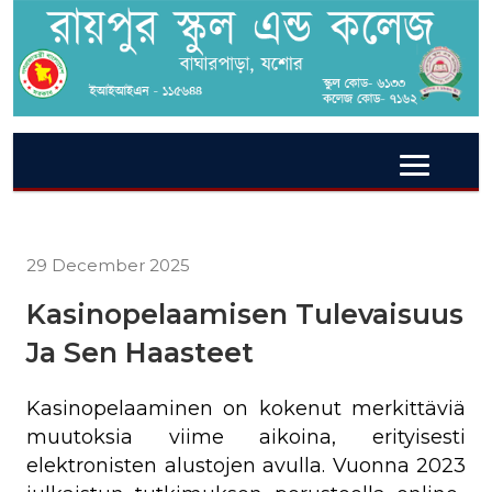
29 December 2025
Kasinopelaamisen Tulevaisuus
Ja Sen Haasteet
Kasinopelaaminen on kokenut merkittäviä
muutoksia viime aikoina, erityisesti
elektronisten alustojen avulla. Vuonna 2023