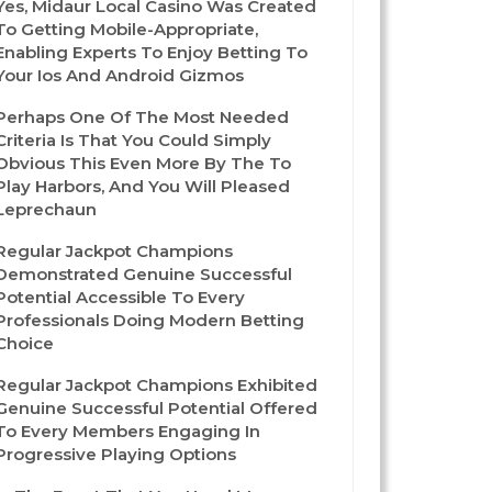
Yes, Midaur Local Casino Was Created
To Getting Mobile-Appropriate,
Enabling Experts To Enjoy Betting To
Your Ios And Android Gizmos
Perhaps One Of The Most Needed
Criteria Is That You Could Simply
Obvious This Even More By The To
Play Harbors, And You Will Pleased
Leprechaun
Regular Jackpot Champions
Demonstrated Genuine Successful
Potential Accessible To Every
Professionals Doing Modern Betting
Choice
Regular Jackpot Champions Exhibited
Genuine Successful Potential Offered
To Every Members Engaging In
Progressive Playing Options