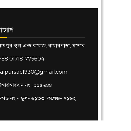
াযোগ
রায়পুর স্কুল এন্ড কলেজ, বাঘারপাড়া, যশোর
+88 01718-775604
raipursac1930@gmail.com
ইআইআইএন নং : ১১৫৬৪৪
কোড নং - স্কুল- ৬১৩৩, কলেজ- ৭১৬২
 Developed BY
ThemesBazar.Com