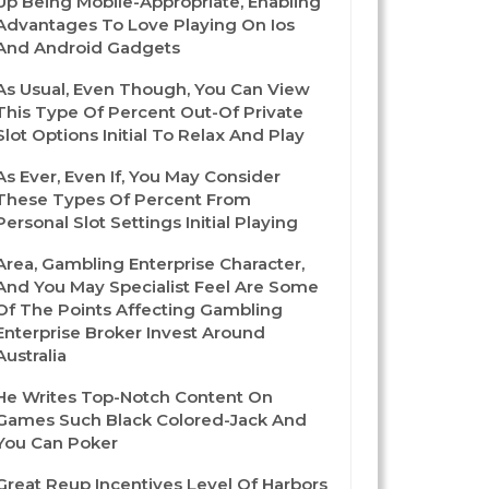
Up Being Mobile-Appropriate, Enabling
Advantages To Love Playing On Ios
And Android Gadgets
As Usual, Even Though, You Can View
This Type Of Percent Out-Of Private
Slot Options Initial To Relax And Play
As Ever, Even If, You May Consider
These Types Of Percent From
Personal Slot Settings Initial Playing
Area, Gambling Enterprise Character,
And You May Specialist Feel Are Some
Of The Points Affecting Gambling
Enterprise Broker Invest Around
Australia
He Writes Top-Notch Content On
Games Such Black Colored-Jack And
You Can Poker
Great Reup Incentives Level Of Harbors