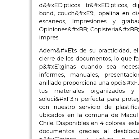
d&#xED;pticos, tr&#xED;pticos, di
bond, couch&#xE9;, opalina en dis
escaneos, Impresiones y graba
Opiniones&#xBB; Copisteria&#xBB;
impres
Adem&#xE1;s de su practicidad, el
cierre de los documentos, lo que fa
p&#xE1;ginas cuando sea neces
informes, manuales, presentac
anillado proporciona una opci&#xF
tus materiales organizados y 
soluci&#xF3;n perfecta para prot
con nuestro servicio de plastif
ubicados en la comuna de Macul 
Chile. Disponibles en 4 colores, est
documentos gracias al desbloqu