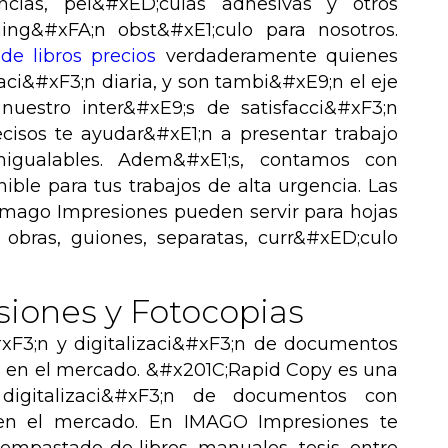
ncias, pel&#xED;culas adhesivas y otros
ing&#xFA;n obst&#xE1;culo para nosotros.
e libros precios
verdaderamente quienes
aci&#xF3;n diaria, y son tambi&#xE9;n el eje
uestro inter&#xE9;s de satisfacci&#xF3;n
recisos te ayudar&#xE1;n a presentar trabajo
inigualables. Adem&#xE1;s, contamos con
nible para tus trabajos de alta urgencia. Las
Imago Impresiones pueden servir para hojas
obras, guiones, separatas, curr&#xED;culo
iones y Fotocopias
F3;n y digitalizaci&#xF3;n de documentos
os en el mercado. &#x201C;Rapid Copy es una
igitalizaci&#xF3;n de documentos con
 en el mercado. En IMAGO Impresiones te