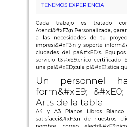
TENEMOS EXPERIENCIA
Cada trabajo es tratado con&
Atenci&#xF3;n Personalizada, gara
a las necesidades de tu proye
impresi&#xF3;n y soporte inform&#
ciudades del pa&#xED;s. Equipos m
servicio t&#xE9;cnico certificado
una pel&#xED;cula pl&#xE1;stica qu
Un personnel hau
form&#xE9; &#xE0; 
Arts de la table
A4 y A3 Planos Libros Blanco 
satisfacci&#xF3;n de nuestros c
nombre, correo electr&#xF3;n