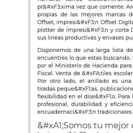
pr&#xF3;xima vez que comente. Ar
propias de las mejores marcas d
Offset, impresi&#xF3;n Offset Digita
plotter de impresi&#xF3;n y corte
sus lineas productivas y envases pub
Disponemos de una larga lista de 
encuentres lo que estas buscando.
por el Ministerio de Hacienda par
Fiscal. Venta de &#xFA;tiles escola
Por otro lado, el anillado es una
tiradas peque&#xF1;as, publicacion
flexibilidad en el dise&#xF1;o. Par
profesional, durabilidad y eficien
encuadernaci&#xF3;n tradicionales 
&#xA1;Somos tu mejor 