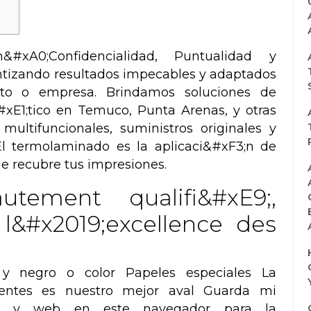
#xA0;Confidencialidad, Puntualidad y
ntizando resultados impecables y adaptados
cto o empresa. Brindamos soluciones de
xE1;tico en Temuco, Punta Arenas, y otras
ultifuncionales, suministros originales y
. El termolaminado es la aplicaci&#xF3;n de
e recubre tus impresiones.
tement qualifi&#xE9;,
l&#x2019;excellence des
y negro o color Papeles especiales La
lientes es nuestro mejor aval Guarda mi
ico y web en este navegador para la