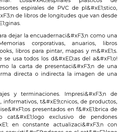
ar. Los&#xA0;espirales plasticos de
ortes espirales de PVC de pl&#xE1;stico,
xF3;n de libros de longitudes que van desde
1;ginas.
para dejar la encuadernaci&#xF3;n como una
Memorias corporativas, anuarios, libros
books, libros para pintar, mapas y m&#xE1;s.
 se usa todos los d&#xED;as del a&#xF1;o!
mo la carta de presentaci&#xF3;n de una
rma directa o indirecta la imagen de una
jes y terminaciones. Impresi&#xF3;n de
, informativos, t&#xE9;cnicos, de productos,
dise&#xF1;os presentados en f&#xE1;brica de
o cat&#xE1;logo exclusivo de pendones
xE1; en constante actualizaci&#xF3;n con