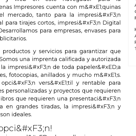
enas Impresores cuenta con m&#xE1;quinas
el mercado, tanto para la impresi&#xF3;n
l para tirajes cortos, impresi&#xF3;n Digital
 Desarrollamos para empresas, envases para
licitarios.
productos y servicios para garantizar que
 Somos una imprenta calificada y autorizada
a la impresi&#xF3;n de toda papeler&#xED;a
res, fotocopias, anillados y mucho m&#xE1;s.
 opci&#xF3;n vers&#xE1;til y rentable para
es personalizadas y proyectos que requieren
a libros que requieren una presentaci&#xF3;n
cia en grandes tiradas, la impresi&#xF3;n y
son ideales.
opci&#xF3;n!