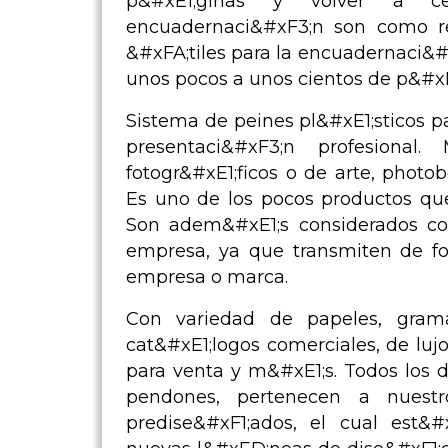
p&#xE1;ginas y volver a cerr
encuadernaci&#xF3;n son como res
&#xFA;tiles para la encuadernaci&#
unos pocos a unos cientos de p&#xE
Sistema de peines pl&#xE1;sticos 
presentaci&#xF3;n profesional. 
fotogr&#xE1;ficos o de arte, photo
Es uno de los pocos productos que
Son adem&#xE1;s considerados co
empresa, ya que transmiten de fo
empresa o marca.
Con variedad de papeles, grama
cat&#xE1;logos comerciales, de lujo
para venta y m&#xE1;s. Todos los 
pendones, pertenecen a nuestr
predise&#xF1;ados, el cual est&#