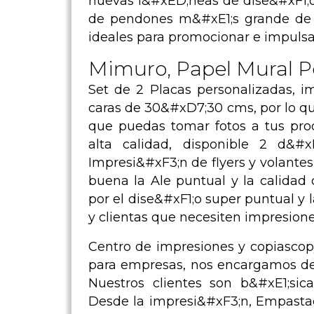
nuevas l&#xED;neas de dise&#xF1;o
de pendones m&#xE1;s grande de C
ideales para promocionar e impuls
Mimuro, Papel Mural P
Set de 2 Placas personalizadas, i
caras de 30&#xD7;30 cms, por lo q
que puedas tomar fotos a tus pro
alta calidad, disponible 2 d&#
Impresi&#xF3;n de flyers y volantes
buena la Ale puntual y la calidad 
por el dise&#xF1;o super puntual y
y clientas que necesiten impresione
Centro de impresiones y copiascop
para empresas, nos encargamos de 
Nuestros clientes son b&#xE1;sic
Desde la impresi&#xF3;n, Empastado 