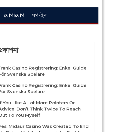
যোগাযোগ
লগ-ইন
প্রকাশনা
Frank Casino Registrering: Enkel Guide
För Svenska Spelare
Frank Casino Registrering: Enkel Guide
För Svenska Spelare
If You Like A Lot More Pointers Or
Advice, Don’t Think Twice To Reach
Out To You Myself
Yes, Midaur Casino Was Created To End