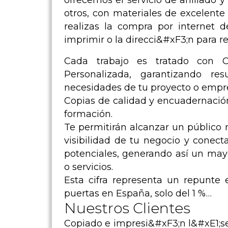
ofrecemos el servicio de anillado y
otros, con materiales de excelente 
realizas la compra por internet d
imprimir o la direcci&#xF3;n para 
Cada trabajo es tratado con Co
Personalizada, garantizando r
necesidades de tu proyecto o empr
Copias de calidad y encuadernació
formación.
Te permitirán alcanzar un público
visibilidad de tu negocio y conec
potenciales, generando así un mayo
o servicios.
Esta cifra representa un repunt
puertas en España, solo del 1 %…
Nuestros Clientes
Copiado e impresi&#xF3;n l&#xE1;ser