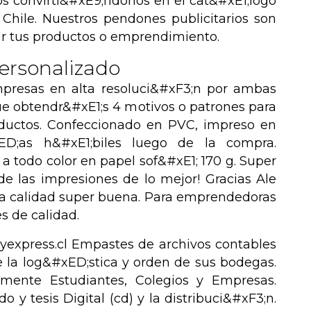
s convirti&#xE9;ndonos en el cat&#xE1;logo
hile. Nuestros pendones publicitarios son
ar tus productos o emprendimiento.
ersonalizado
mpresas en alta resoluci&#xF3;n por ambas
ue obtendr&#xE1;s 4 motivos o patrones para
ductos. Confeccionado en PVC, impreso en
xED;as h&#xE1;biles luego de la compra.
 a todo color en papel sof&#xE1; 170 g. Super
de las impresiones de lo mejor! Gracias Ale
 la calidad super buena. Para emprendedoras
s de calidad.
yexpress.cl Empastes de archivos contables
la log&#xED;stica y orden de sus bodegas.
amente Estudiantes, Colegios y Empresas.
y tesis Digital (cd) y la distribuci&#xF3;n.