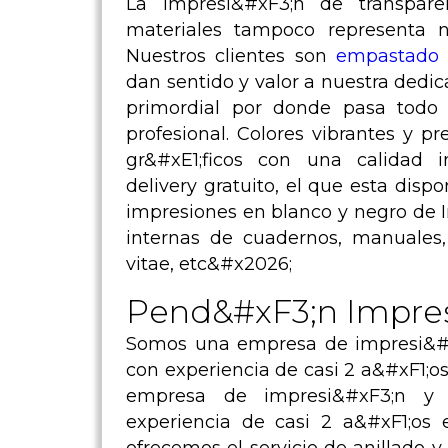
La impresi&#xF3;n de transpare
materiales tampoco representa n
Nuestros clientes son
empastado d
dan sentido y valor a nuestra dedic
primordial por donde pasa todo n
profesional. Colores vibrantes y p
gr&#xE1;ficos con una calidad 
delivery gratuito, el que esta dispo
impresiones en blanco y negro de 
internas de cuadernos, manuales, 
vitae, etc&#x2026;
Pend&#xF3;n Impres
Somos una empresa de impresi&#x
con experiencia de casi 2 a&#xF1;
empresa de impresi&#xF3;n y d
experiencia de casi 2 a&#xF1;os