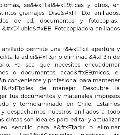
plomas, se&#xF1;al&#xE9;ticas y otros, en
tintos gramajes. Dise&#xFFFD;o, anillados,
dos de cd, documentos y fotocopias.-
 &#xD1;uble&#xBB; Fotocopiadora anillados
 anillado permite una f&#xE1;cil apertura y
cilita la adici&#xF3;n o eliminaci&#xF3;n de
ario. Ya sea que necesites encuadernar
iones o documentos acad&#xE9;micos, el
3;n conveniente y profesional para mantener
f&#xE1;ciles de manejar. Descubre la
eger tus documentos y materiales impresos
icado y termolaminado en Chile. Estamos
y despachamos nuestros anillados a todo
as cintas son ideales para editar y actualizar
eo sencillo para a&#xF1;adir o eliminar