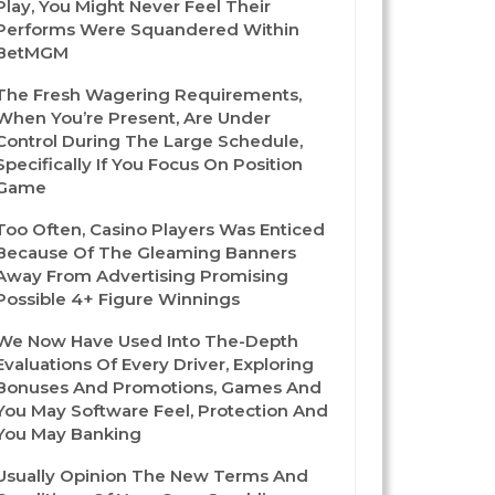
Play, You Might Never Feel Their
Performs Were Squandered Within
BetMGM
The Fresh Wagering Requirements,
When You’re Present, Are Under
Control During The Large Schedule,
Specifically If You Focus On Position
Game
Too Often, Casino Players Was Enticed
Because Of The Gleaming Banners
Away From Advertising Promising
Possible 4+ Figure Winnings
We Now Have Used Into The-Depth
Evaluations Of Every Driver, Exploring
Bonuses And Promotions, Games And
You May Software Feel, Protection And
You May Banking
Usually Opinion The New Terms And