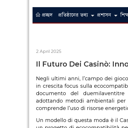
প্রচ্ছদ
প্রতিষ্ঠানের তথ্য
প্রশাসন
শিক্ষ
2 April 2025
Il Futuro Dei Casinò: Inn
Negli ultimi anni, l’campo dei gioc
in crescita focus sulla ecocompatib
documento del duemilaventitre 
adottando metodi ambientali per r
comprende l’uso di risorse energetich
Un modello di questa moda è il Cas
un progetto di ecocompatibilità per