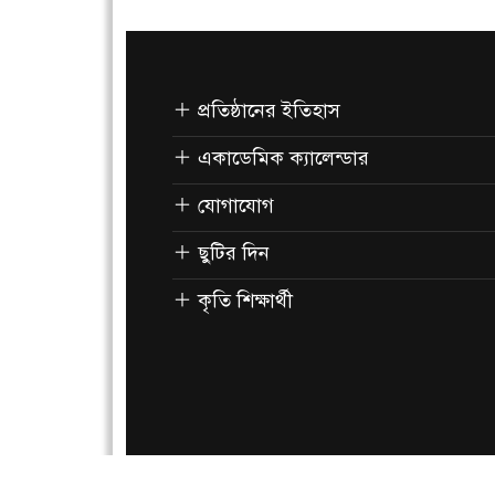
প্রতিষ্ঠানের ইতিহাস
একাডেমিক ক্যালেন্ডার
যোগাযোগ
ছুটির দিন
কৃতি শিক্ষার্থী
© All rights reserved © EVENTTECH