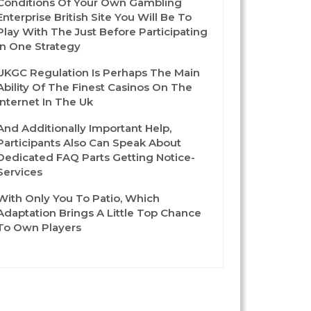
Conditions Of Your Own Gambling
Enterprise British Site You Will Be To
Play With The Just Before Participating
In One Strategy
UKGC Regulation Is Perhaps The Main
Ability Of The Finest Casinos On The
Internet In The Uk
And Additionally Important Help,
Participants Also Can Speak About
Dedicated FAQ Parts Getting Notice-
Services
With Only You To Patio, Which
Adaptation Brings A Little Top Chance
To Own Players