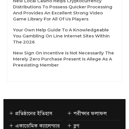
New Local Casino Helps Cryptocurrency
Distributions To Possess Quicker Processing
And Provides An Excellent Strong Video
Game Library For All Of Us Players
Your Own Help Guide To A Knowledgeable
You Gambling On Line Internet Sites Within
The 2026
New Sign On Incentive Is Not Necessarily The
Merely Zero Purchase Present Is Allege As A
Preexisting Member
প্রতিষ্ঠানের ইতিহাস
পরীক্ষার ফলাফল
একাডেমিক ক্যালেন্ডার
ব্লগ