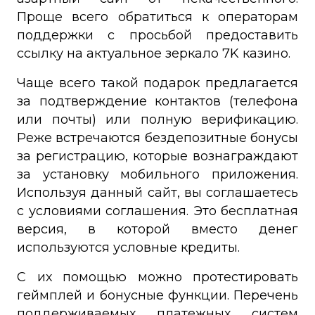
Проще всего обратиться к операторам
поддержки с просьбой предоставить
ссылку на актуальное зеркало 7K казино.
Чаще всего такой подарок предлагается
за подтверждение контактов (телефона
или почты) или полную верификацию.
Реже встречаются бездепозитные бонусы
за регистрацию, которые вознаграждают
за установку мобильного приложения.
Используя данный сайт, вы соглашаетесь
с условиями соглашения. Это бесплатная
версия, в которой вместо денег
используются условные кредиты.
С их помощью можно протестировать
геймплей и бонусные функции. Перечень
поддерживаемых платежных систем