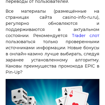
переводы от пользователей.
Все материалы (размещённые на
страницах сайта casino-info-ru.ru),
регулярно обновляются и
поддерживаются в актуальном
состоянии. Рекомендуется
Trader слот
пользоваться только проверенными
источниками информации. Новые бонусы
в онлайн-казино лучше выбирать, следуя
заранее установленному алгоритму.
Каковы преимущества промокода EPIC в
Pin-Up?