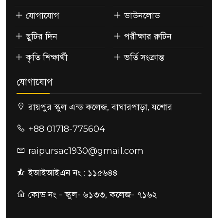
যোগাযোগ
ডাউনলোড
ছুটির দিন
পরীক্ষার রুটিন
কৃতি শিক্ষার্থী
ভর্তি সংক্রান্ত
যোগাযোগ
রায়পুর স্কুল এন্ড কলেজ, বাঘারপাড়া, যশোর
+88 01718-775604
raipursac1930@gmail.com
ইআইআইএন নং : ১১৫৬৪৪
কোড নং - স্কুল- ৬১৩৩, কলেজ- ৭১৬২