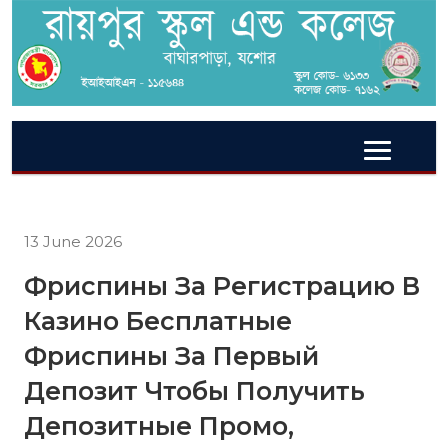
13 June 2026
Фриспины За Регистрацию В
Казино Бесплатные
Фриспины За Первый
Депозит Чтобы Получить
Депозитные Промо,