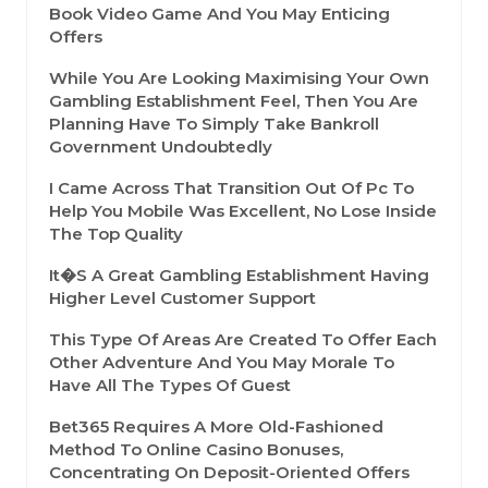
Book Video Game And You May Enticing
Offers
While You Are Looking Maximising Your Own
Gambling Establishment Feel, Then You Are
Planning Have To Simply Take Bankroll
Government Undoubtedly
I Came Across That Transition Out Of Pc To
Help You Mobile Was Excellent, No Lose Inside
The Top Quality
It�s A Great Gambling Establishment Having
Higher Level Customer Support
This Type Of Areas Are Created To Offer Each
Other Adventure And You May Morale To
Have All The Types Of Guest
Bet365 Requires A More Old-Fashioned
Method To Online Casino Bonuses,
Concentrating On Deposit-Oriented Offers