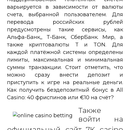
варьируется в зависимости от валюты
счета, выбранной пользователем. Для
перевода российских рублей
предусмотрены такие сервисы, как
Альфа-Банк,, Т-Банк, СберБанк. Мир, а
также криптовалюты T и TON. Для
каждой платёжной системы определены
лимиты, максимальная и минимальная
суммы транзакции. Стоит отметить, что
можно сразу внести депозит и
приступить к игре на реальные деньги.
Как получить бездепозитный бонус в All
Casino: 40 фриспинов или €10 на счёт?
Также
войти на
официальный сайт 7K casino