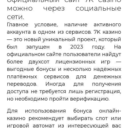
можно через социальные
сети.
Главное условие, наличие активного
аккаунта в одном из сервисов. 7K казино
— это новый уникальный проект, который
был запущен в 2023 году. На
официальном сайте пользователи найдут
более двухсот лицензионных игр —
выгодные бонусы и несколько надёжных
платёжных сервисов для денежных
переводов. Иногда для получения
доступа не требуется лишь регистрация,
но необходимо пройти верификацию.
Для использования бонуса онлайн-
казино рекомендует выбирать слот или
игровой автомат из интересующей вас