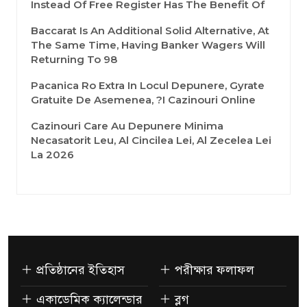
Instead Of Free Register Has The Benefit Of
Baccarat Is An Additional Solid Alternative, At
The Same Time, Having Banker Wagers Will
Returning To 98
Pacanica Ro Extra In Locul Depunere, Gyrate
Gratuite De Asemenea, ?i Cazinouri Online
Cazinouri Care Au Depunere Minima
Necasatorit Leu, Al Cincilea Lei, Al Zecelea Lei
La 2026
প্রতিষ্ঠানের ইতিহাস
পরীক্ষার ফলাফল
একাডেমিক ক্যালেন্ডার
ব্লগ