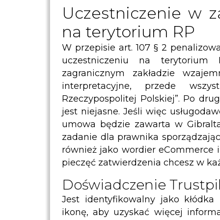
Uczestniczenie w z
na terytorium RP
W przepisie art. 107 § 2 penalizo
uczestniczeniu na terytorium
zagranicznym zakładzie wzajem
interpretacyjne, przede wsz
Rzeczypospolitej Polskiej”. Po dru
jest niejasne. Jeśli więc usługoda
umowa będzie zawarta w Gibraltar
zadanie dla prawnika sporządzają
również jako wordier eCommerce i 
pieczęć zatwierdzenia chcesz w ka
Doświadczenie Trustpi
Jest identyfikowalny jako kłódka
ikonę, aby uzyskać więcej informa