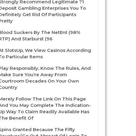
Strongly Recommend Legitimate ?1
Deposit Gambling Enterprises You To
Definitely Get Rid Of Participants
Pretty
Blood Suckers By The NetEnt (98%
RTP) And Starburst (96
At SlotsUp, We View Casinos According
To Particular Items
Play Responsibly, Know The Rules, And
Make Sure You’re Away From
Courtroom Decades On Your Own
Country
Merely Follow The Link On This Page
And You May Complete The Indication-
Up Way To Claim Readily Available Has
The Benefit Of
Spins Granted Because The Fifty
Revolves/go Out Abreast Of Login To