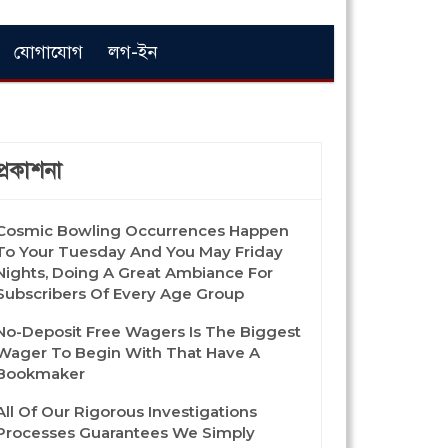
যোগাযোগ
লগ-ইন
প্রকাশনা
Cosmic Bowling Occurrences Happen
To Your Tuesday And You May Friday
Nights, Doing A Great Ambiance For
Subscribers Of Every Age Group
No-Deposit Free Wagers Is The Biggest
Wager To Begin With That Have A
Bookmaker
All Of Our Rigorous Investigations
Processes Guarantees We Simply