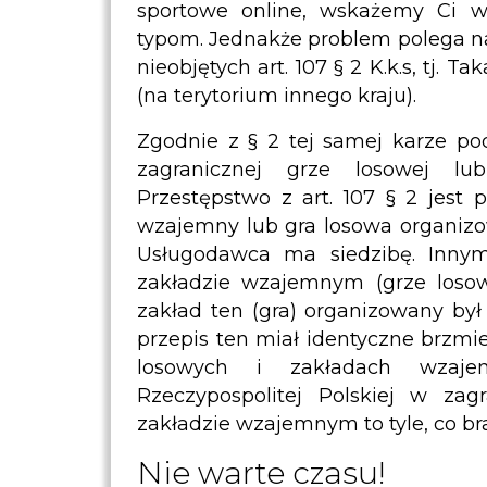
sportowe online, wskażemy Ci wł
typom. Jednakże problem polega na
nieobjętych art. 107 § 2 K.k.s, tj.
(na terytorium innego kraju).
Zgodnie z § 2 tej samej karze po
zagranicznej grze losowej lu
Przestępstwo z art. 107 § 2 jest 
wzajemny lub gra losowa organizow
Usługodawca ma siedzibę. Innym
zakładzie wzajemnym (grze losow
zakład ten (gra) organizowany był
przepis ten miał identyczne brzmi
losowych i zakładach wzajem
Rzeczypospolitej Polskiej w zag
zakładzie wzajemnym to tyle, co bra
Nie warte czasu!