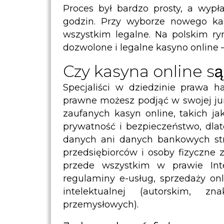
Proces był bardzo prosty, a wyp
godzin. Przy wyborze nowego ka
wszystkim legalne. Na polskim r
dozwolone i legalne kasyno online –
Czy kasyna online sa
Specjaliści w dziedzinie prawa h
prawne możesz podjąć w swojej jury
zaufanych kasyn online, takich jak
prywatność i bezpieczeństwo, dl
danych ani danych bankowych st
przedsiębiorców i osoby fizyczne z 
przede wszystkim w prawie Inte
regulaminy e-usług, sprzedaży onl
intelektualnej (autorskim, 
przemysłowych).