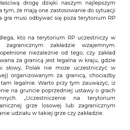
aściwą drogę dzięki naszym najlepszym
 tym, że mają one zastosowanie do sytuacji
 Taka gra musi odbywać się poza terytorium RP
dlega, kto na terytorium RP uczestniczy w
b zagranicznym zakładzie wzajemnym.
popełnione niezależnie od tego, czy zakład
ana za granicą jest legalna w kraju, gdzie
i słowy, Polak nie może uczestniczyć w
ej) organizowanym za granicą, chociażby
 tam legalnie. Warto przy tym zauważyć, iż
enie na gruncie poprzedniej ustawy o grach
nych. „Uczestniczenie na terytorium
ranicznej grze losowej lub zagranicznym
nie udziału w takiej grze czy zakładzie.