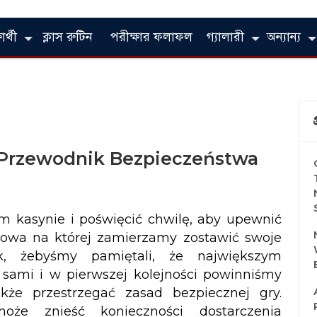
ার্থী
ক্লাস রুটিন
পরীক্ষার ফলাফল
গ্যালারী
অন্যান্য
 Przewodnik Bezpieczeństwa
 kasynie i poświęcić chwilę, aby upewnić
etowa na której zamierzamy zostawić swoje
nak, żebyśmy pamiętali, że największym
sami i w pierwszej kolejności powinniśmy
że przestrzegać zasad bezpiecznej gry.
̇e znieść konieczności dostarczenia