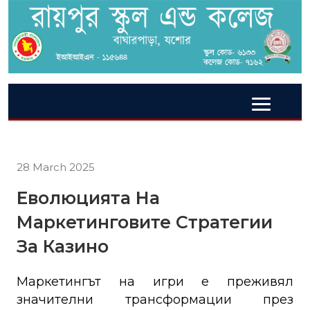
28 March 2025
Еволюцията На
Маркетинговите Стратегии
За Казино
Маркетингът на игри е преживял
значителни трансформации през