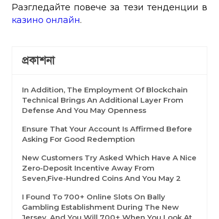
Разгледайте повече за тези тенденции в
казино онлайн
.
প্রকাশনা
In Addition, The Employment Of Blockchain
Technical Brings An Additional Layer From
Defense And You May Openness
Ensure That Your Account Is Affirmed Before
Asking For Good Redemption
New Customers Try Asked Which Have A Nice
Zero-Deposit Incentive Away From
Seven,five-Hundred Coins And You May 2
I Found To 700+ Online Slots On Bally
Gambling Establishment During The New
Jersey, And You Will 700+ When You Look At