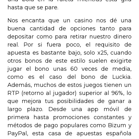
hasta que se pare.
Nos encanta que un casino nos dé una
buena cantidad de opciones tanto para
depositar como para retirar nuestro dinero
real. Por si fuera poco, el requisito de
apuesta es bastante bajo, solo x25, cuando
otros bonos de este estilo suelen exigirte
jugar el bono unas 60 veces de media,
como es el caso del bono de Luckia.
Además, muchos de estos juegos tienen un
RTP (retorno al jugador) superior al 96%, lo
que mejora tus posibilidades de ganar a
largo plazo. Desde una app móvil de
primera hasta promociones constantes y
métodos de pago populares como Bizum y
PayPal, esta casa de apuestas española