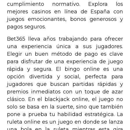
cumplimiento normativo. Explora los
mejores casinos en línea de España con
juegos emocionantes, bonos generosos y
pagos seguros.
Bet365 lleva años trabajando para ofrecer
una experiencia única a sus jugadores.
Elegir un buen método de pago es clave
para disfrutar de una experiencia de juego
rápida y segura. El bingo online es una
opción divertida y social, perfecta para
jugadores que buscan partidas rápidas y
premios inmediatos con un toque de azar
clásico. En el blackjack online, el juego no
solo se basa en la suerte, sino que también
pone a prueba tu habilidad estratégica. La
ruleta online es un juego en donde se lanza
una bola en la ruleta mientras esta gira