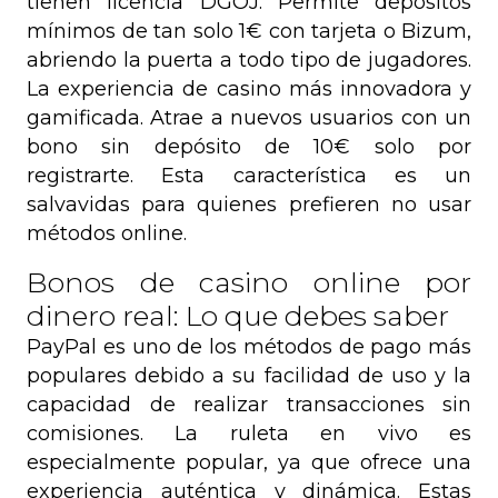
tienen licencia DGOJ. Permite depósitos
mínimos de tan solo 1€ con tarjeta o Bizum,
abriendo la puerta a todo tipo de jugadores.
La experiencia de casino más innovadora y
gamificada. Atrae a nuevos usuarios con un
bono sin depósito de 10€ solo por
registrarte. Esta característica es un
salvavidas para quienes prefieren no usar
métodos online.
Bonos de casino online por
dinero real: Lo que debes saber
PayPal es uno de los métodos de pago más
populares debido a su facilidad de uso y la
capacidad de realizar transacciones sin
comisiones. La ruleta en vivo es
especialmente popular, ya que ofrece una
experiencia auténtica y dinámica. Estas