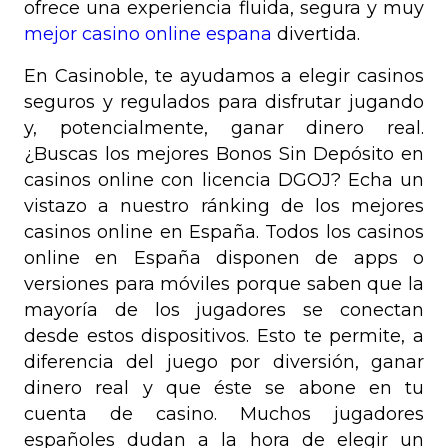
ofrece una experiencia fluida, segura y muy
mejor casino online espana
divertida.
En Casinoble, te ayudamos a elegir casinos
seguros y regulados para disfrutar jugando
y, potencialmente, ganar dinero real.
¿Buscas los mejores Bonos Sin Depósito en
casinos online con licencia DGOJ? Echa un
vistazo a nuestro ránking de los mejores
casinos online en España. Todos los casinos
online en España disponen de apps o
versiones para móviles porque saben que la
mayoría de los jugadores se conectan
desde estos dispositivos. Esto te permite, a
diferencia del juego por diversión, ganar
dinero real y que éste se abone en tu
cuenta de casino. Muchos jugadores
españoles dudan a la hora de elegir un