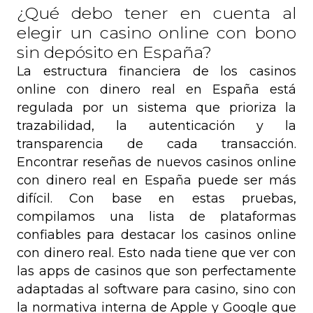
¿Qué debo tener en cuenta al
elegir un casino online con bono
sin depósito en España?
La estructura financiera de los casinos
online con dinero real en España está
regulada por un sistema que prioriza la
trazabilidad, la autenticación y la
transparencia de cada transacción.
Encontrar reseñas de nuevos casinos online
con dinero real en España puede ser más
difícil. Con base en estas pruebas,
compilamos una lista de plataformas
confiables para destacar los casinos online
con dinero real. Esto nada tiene que ver con
las apps de casinos que son perfectamente
adaptadas al software para casino, sino con
la normativa interna de Apple y Google que