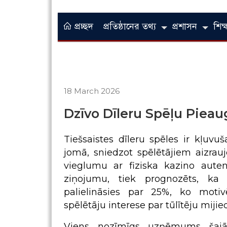
প্রচ্ছদ
প্রতিষ্ঠানের তথ্য
প্রশাসন
শিক্ষ
18 March 2026
Dzīvo Dīleru Spēļu Piea
Tiešsaistes dīleru spēles ir kļuvu
jomā, sniedzot spēlētājiem aizrauj
vieglumu ar fiziska kazino aute
ziņojumu, tiek prognozēts, ka
palielināsies par 25%, ko mot
spēlētāju interese par tūlītēju mijie
Viens nozīmīgs uzņēmums šajā 