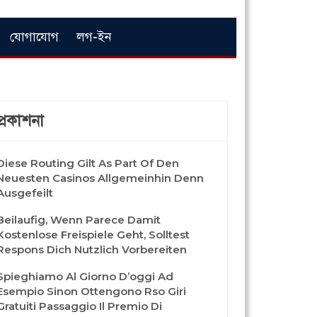
যোগাযোগ
লগ-ইন
প্রকাশনা
Diese Routing Gilt As Part Of Den
Neuesten Casinos Allgemeinhin Denn
Ausgefeilt
Beilaufig, Wenn Parece Damit
Kostenlose Freispiele Geht, Solltest
Respons Dich Nutzlich Vorbereiten
Spieghiamo Al Giorno D’oggi Ad
Esempio Sinon Ottengono Rso Giri
Gratuiti Passaggio Il Premio Di