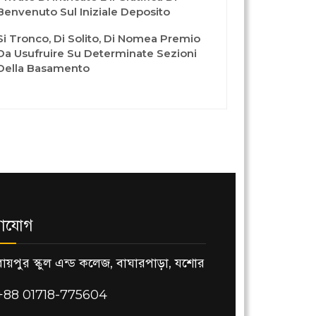
Benvenuto Sul Iniziale Deposito
Si Tronco, Di Solito, Di Nomea Premio
Da Usufruire Su Determinate Sezioni
Della Basamento
াযোগ
রায়পুর স্কুল এন্ড কলেজ, বাঘারপাড়া, যশোর
+88 01718-775604