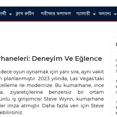
ার্থী
ক্লাস রুটিন
পরীক্ষার ফলাফল
গ্যালারী
অন্যান্য
haneleri: Deneyim Ve Eğlence
dece oyun oynamak için yanı sıra, aynı vakit
planlanmıştır. 2023 yılında, Las Vegas’taki
güncelleme ile modernize. Bu kumarhane, ince
a, ziyaretçilerine benzersiz bir ortam
ünlü iş girişimcisi Steve Wynn, kumarhane
er imza atmıştır. Daha fazla veri için Steve
ilirsiniz.