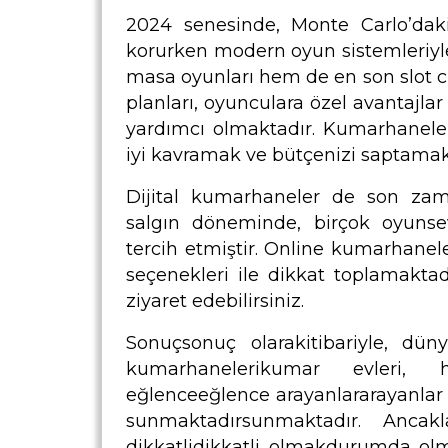
2024 senesinde, Monte Carlo’dak
korurken modern oyun sistemleriyle 
masa oyunları hem de en son slot ci
planları, oyunculara özel avantajla
yardımcı olmaktadır. Kumarhanele
iyi kavramak ve bütçenizi saptamak
Dijital kumarhaneler de son zaman
salgın döneminde, birçok oyuns
tercih etmiştir. Online kumarhaneler
seçenekleri ile dikkat toplamaktad
ziyaret edebilirsiniz.
Sonuçsonuç olarakitibariyle, dün
kumarhanelerikumar evler
eğlenceeğlence arayanlararayanlar 
sunmaktadırsunmaktadır. Ancak
dikkatlidikkatli olmakdurumda ol