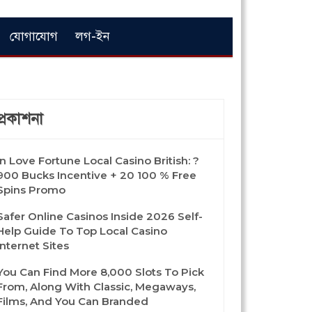
যোগাযোগ
লগ-ইন
প্রকাশনা
In Love Fortune Local Casino British: ?
900 Bucks Incentive + 20 100 % Free
Spins Promo
Safer Online Casinos Inside 2026 Self-
Help Guide To Top Local Casino
Internet Sites
You Can Find More 8,000 Slots To Pick
From, Along With Classic, Megaways,
Films, And You Can Branded