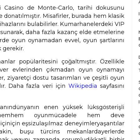
i Casino de Monte-Carlo, tarihi dokusunu
donatılmıştır. Misafirler, burada hem klasik
hazlarını bulabilirler. Kumarhanelerdeki VIP
r sunarak, daha fazla kazanç elde etmelerine
rde oyun oynamadan evvel, oyun şartlarını
 gerekir.
lar popülaritesini çoğaltmıştır. Özellikle
ever evlerinden çıkmadan oyun oynamayı
, ziyaretçi dostu tasarımları ve çeşitli oyun
ır. Daha fazla veri için
Wikipedia
sayfasını
yanındünyanın enen yüksek lüksgösterişli
i, hemhem oyunmücadele hem deve
içiniçin eşsizulaşılmaz deneyimleryaşantılar
lakin, buşu türcins mekanlardayerlerde
mak veaynı zamanda sorumludikkatli birbir