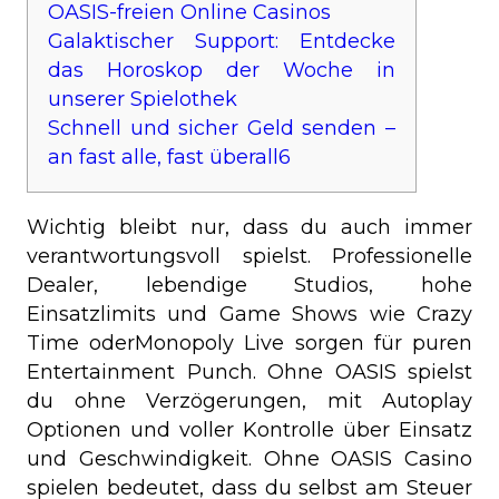
OASIS-freien Online Casinos
Galaktischer Support: Entdecke
das Horoskop der Woche in
unserer Spielothek
Schnell und sicher Geld senden –
an fast alle, fast überall6
Wichtig bleibt nur, dass du auch immer
verantwortungsvoll spielst. Professionelle
Dealer, lebendige Studios, hohe
Einsatzlimits und Game Shows wie Crazy
Time oderMonopoly Live sorgen für puren
Entertainment Punch. Ohne OASIS spielst
du ohne Verzögerungen, mit Autoplay
Optionen und voller Kontrolle über Einsatz
und Geschwindigkeit. Ohne OASIS Casino
spielen bedeutet, dass du selbst am Steuer