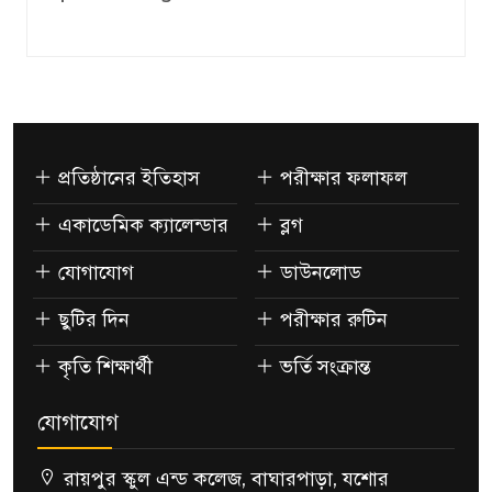
প্রতিষ্ঠানের ইতিহাস
পরীক্ষার ফলাফল
একাডেমিক ক্যালেন্ডার
ব্লগ
যোগাযোগ
ডাউনলোড
ছুটির দিন
পরীক্ষার রুটিন
কৃতি শিক্ষার্থী
ভর্তি সংক্রান্ত
যোগাযোগ
রায়পুর স্কুল এন্ড কলেজ, বাঘারপাড়া, যশোর