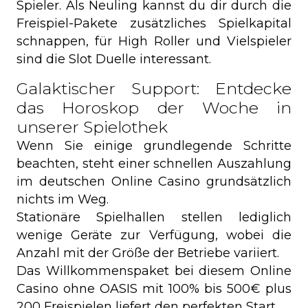
Spieler. Als Neuling kannst du dir durch die
Freispiel-Pakete zusätzliches Spielkapital
schnappen, für High Roller und Vielspieler
sind die Slot Duelle interessant.
Galaktischer Support: Entdecke
das Horoskop der Woche in
unserer Spielothek
Wenn Sie einige grundlegende Schritte
beachten, steht einer schnellen Auszahlung
im deutschen Online Casino grundsätzlich
nichts im Weg.
Stationäre Spielhallen stellen lediglich
wenige Geräte zur Verfügung, wobei die
Anzahl mit der Größe der Betriebe variiert.
Das Willkommenspaket bei diesem Online
Casino ohne OASIS mit 100% bis 500€ plus
200 Freispielen liefert den perfekten Start.