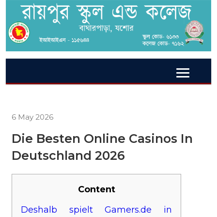
6 May 2026
Die Besten Online Casinos In
Deutschland 2026
Content
Deshalb spielt Gamers.de in