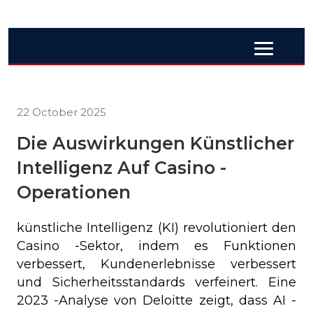
22 October 2025
Die Auswirkungen Künstlicher
Intelligenz Auf Casino -
Operationen
künstliche Intelligenz (KI) revolutioniert den
Casino -Sektor, indem es Funktionen
verbessert, Kundenerlebnisse verbessert
und Sicherheitsstandards verfeinert. Eine
2023 -Analyse von Deloitte zeigt, dass AI -