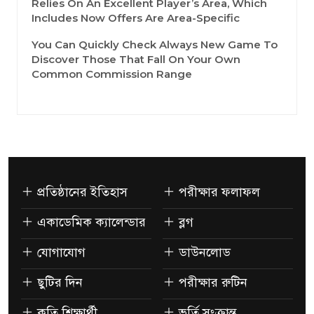
Relies On An Excellent Player’s Area, Which
Includes Now Offers Are Area-Specific
You Can Quickly Check Always New Game To
Discover Those That Fall On Your Own
Common Commission Range
প্রতিষ্ঠানের ইতিহাস
পরীক্ষার ফলাফল
একাডেমিক ক্যালেন্ডার
ব্লগ
যোগাযোগ
ডাউনলোড
ছুটির দিন
পরীক্ষার রুটিন
কৃতি শিক্ষার্থী
ভর্তি সংক্রান্ত