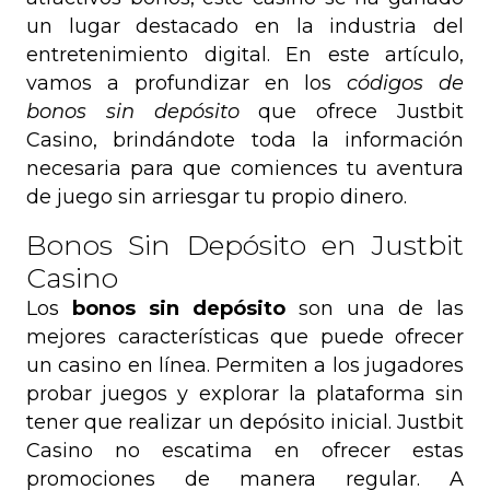
un lugar destacado en la industria del
entretenimiento digital. En este artículo,
vamos a profundizar en los
códigos de
bonos sin depósito
que ofrece Justbit
Casino, brindándote toda la información
necesaria para que comiences tu aventura
de juego sin arriesgar tu propio dinero.
Bonos Sin Depósito en Justbit
Casino
Los
bonos sin depósito
son una de las
mejores características que puede ofrecer
un casino en línea. Permiten a los jugadores
probar juegos y explorar la plataforma sin
tener que realizar un depósito inicial. Justbit
Casino no escatima en ofrecer estas
promociones de manera regular. A