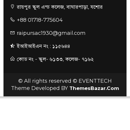
রায়পুর স্কুল এন্ড কলেজ, বাঘারপাড়া, যশোর
+88 01718-775604
raipursac1930@gmail.com
ইআইআইএন নং : ১১৫৬৪৪
কোড নং - স্কুল- ৬১৩৩, কলেজ- ৭১৬২
© All rights reserved © EVENTTECH
Theme Developed BY
ThemesBazar.Com