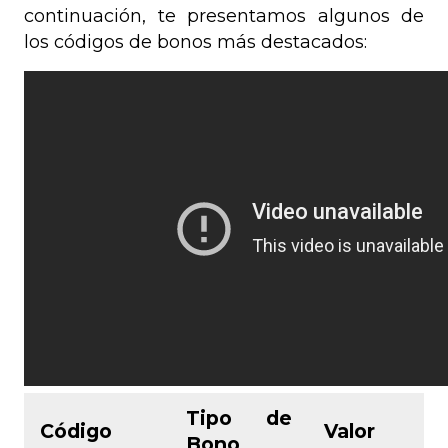
continuación, te presentamos algunos de
los códigos de bonos más destacados:
Tipo de
Código
Valor
Bono