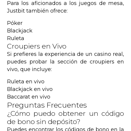
Para los aficionados a los juegos de mesa,
Justbit también ofrece:
Póker
Blackjack
Ruleta
Croupiers en Vivo
Si prefieres la experiencia de un casino real,
puedes probar la sección de croupiers en
vivo, que incluye:
Ruleta en vivo
Blackjack en vivo
Baccarat en vivo
Preguntas Frecuentes
¿Cómo puedo obtener un código
de bono sin depósito?
Puedes encontrar los códigos de bono en la