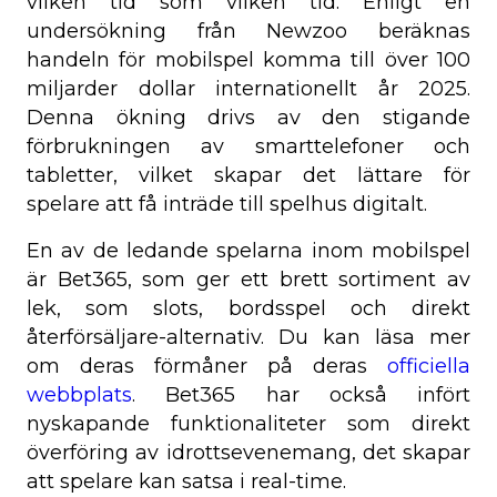
vilken tid som vilken tid. Enligt en
undersökning från Newzoo beräknas
handeln för mobilspel komma till över 100
miljarder dollar internationellt år 2025.
Denna ökning drivs av den stigande
förbrukningen av smarttelefoner och
tabletter, vilket skapar det lättare för
spelare att få inträde till spelhus digitalt.
En av de ledande spelarna inom mobilspel
är Bet365, som ger ett brett sortiment av
lek, som slots, bordsspel och direkt
återförsäljare-alternativ. Du kan läsa mer
om deras förmåner på deras
officiella
webbplats
. Bet365 har också infört
nyskapande funktionaliteter som direkt
överföring av idrottsevenemang, det skapar
att spelare kan satsa i real-time.