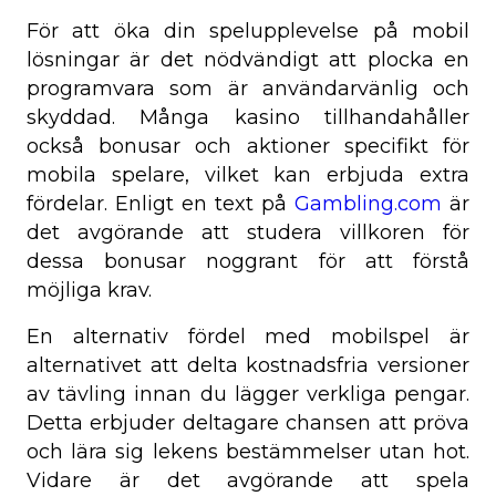
För att öka din spelupplevelse på mobil
lösningar är det nödvändigt att plocka en
programvara som är användarvänlig och
skyddad. Många kasino tillhandahåller
också bonusar och aktioner specifikt för
mobila spelare, vilket kan erbjuda extra
fördelar. Enligt en text på
Gambling.com
är
det avgörande att studera villkoren för
dessa bonusar noggrant för att förstå
möjliga krav.
En alternativ fördel med mobilspel är
alternativet att delta kostnadsfria versioner
av tävling innan du lägger verkliga pengar.
Detta erbjuder deltagare chansen att pröva
och lära sig lekens bestämmelser utan hot.
Vidare är det avgörande att spela