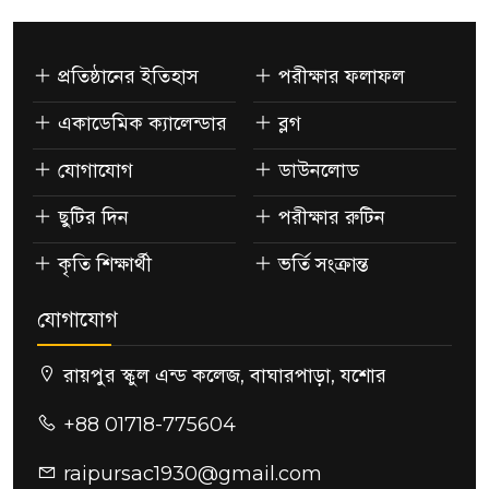
প্রতিষ্ঠানের ইতিহাস
পরীক্ষার ফলাফল
একাডেমিক ক্যালেন্ডার
ব্লগ
যোগাযোগ
ডাউনলোড
ছুটির দিন
পরীক্ষার রুটিন
কৃতি শিক্ষার্থী
ভর্তি সংক্রান্ত
যোগাযোগ
রায়পুর স্কুল এন্ড কলেজ, বাঘারপাড়া, যশোর
+88 01718-775604
raipursac1930@gmail.com