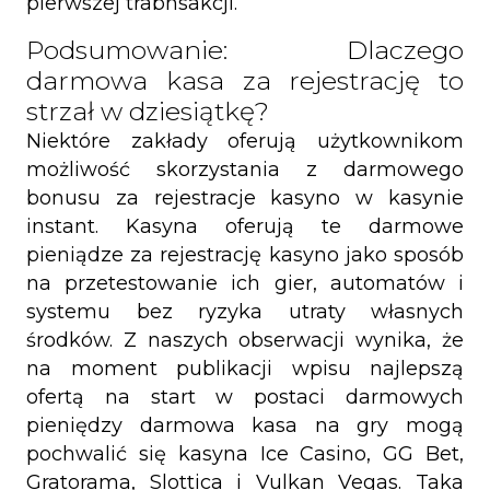
pierwszej trabnsakcji.
Podsumowanie: Dlaczego
darmowa kasa za rejestrację to
strzał w dziesiątkę?
Niektóre zakłady oferują użytkownikom
możliwość skorzystania z darmowego
bonusu za rejestracje kasyno w kasynie
instant. Kasyna oferują te darmowe
pieniądze za rejestrację kasyno jako sposób
na przetestowanie ich gier, automatów i
systemu bez ryzyka utraty własnych
środków. Z naszych obserwacji wynika, że
na moment publikacji wpisu najlepszą
ofertą na start w postaci darmowych
pieniędzy darmowa kasa na gry mogą
pochwalić się kasyna Ice Casino, GG Bet,
Gratorama, Slottica i Vulkan Vegas. Taka