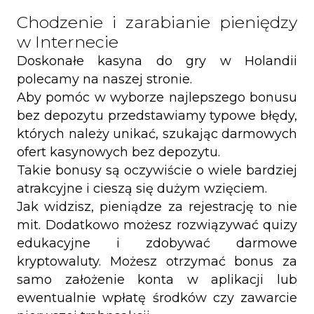
Chodzenie i zarabianie pieniędzy
w Internecie
Doskonałe kasyna do gry w Holandii
polecamy na naszej stronie.
Aby pomóc w wyborze najlepszego bonusu
bez depozytu przedstawiamy typowe błędy,
których należy unikać, szukając darmowych
ofert kasynowych bez depozytu.
Takie bonusy są oczywiście o wiele bardziej
atrakcyjne i cieszą się dużym wzięciem.
Jak widzisz, pieniądze za rejestrację to nie
mit. Dodatkowo możesz rozwiązywać quizy
edukacyjne i zdobywać darmowe
kryptowaluty. Możesz otrzymać bonus za
samo założenie konta w aplikacji lub
ewentualnie wpłatę środków czy zawarcie