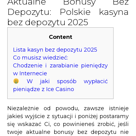
Aktualne Bonusy Bez
Depozytu: Polskie kasyna
bez depozytu 2025
Content
Lista kasyn bez depozytu 2025
Co musisz wiedzieć:
Chodzenie i zarabianie pieniędzy
w Internecie
W jaki sposób wypłacić
pieniądze z Ice Casino
Niezależnie od powodu, zawsze istnieje
jakieś wyjście z sytuacji i poniżej postaramy
się wskazać Ci, co powinieneś zrobić, jeśli
twoje aktualne bonusy bez depozytu nie