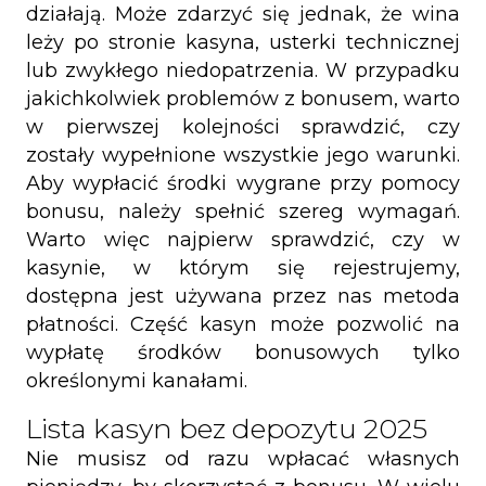
działają. Może zdarzyć się jednak, że wina
leży po stronie kasyna, usterki technicznej
lub zwykłego niedopatrzenia. W przypadku
jakichkolwiek problemów z bonusem, warto
w pierwszej kolejności sprawdzić, czy
zostały wypełnione wszystkie jego warunki.
Aby wypłacić środki wygrane przy pomocy
bonusu, należy spełnić szereg wymagań.
Warto więc najpierw sprawdzić, czy w
kasynie, w którym się rejestrujemy,
dostępna jest używana przez nas metoda
płatności. Część kasyn może pozwolić na
wypłatę środków bonusowych tylko
określonymi kanałami.
Lista kasyn bez depozytu 2025
Nie musisz od razu wpłacać własnych