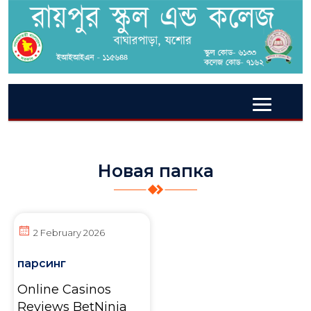
Новая папка
2 February 2026
парсинг
Online Casinos
Reviews BetNinja