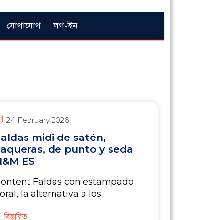
যোগাযোগ
লগ-ইন
24 February 2026
aldas midi de satén,
vaqueras, de punto y seda
H&M ES
ontent Faldas con estampado
loral, la alternativa a los
বিস্তারিত