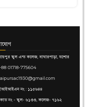
াযোগ
রায়পুর স্কুল এন্ড কলেজ, বাঘারপাড়া, যশোর
+88 01718-775604
raipursac1930@gmail.com
ইআইআইএন নং : ১১৫৬৪৪
কোড নং - স্কুল- ৬১৩৩, কলেজ- ৭১৬২